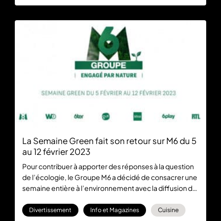
La Semaine Green fait son retour sur M6 du 5
au 12 février 2023
Pour contribuer à apporter des réponses à la question
de l’écologie, le Groupe M6 a décidé de consacrer une
semaine entière à l’environnement avec la diffusion de
programmes sur ses chaînes, telles que M6 ou W9,
mais aussi sur 6play avec plusieurs documentaires
Divertissement
Info et Magazines
Cuisine
disponibles gratuitement.