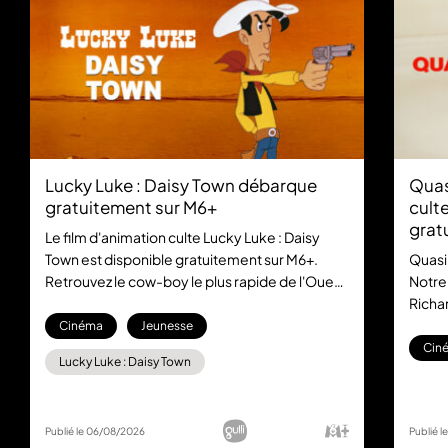
Lucky Luke : Daisy Town débarque
Quas
gratuitement sur M6+
culte
grat
Le film d'animation culte Lucky Luke : Daisy
Town est disponible gratuitement sur M6+.
Quasi
Retrouvez le cow-boy le plus rapide de l'Ouest
Notre
dans cette aventure mythique, sans aucun
Richar
abonnement.
la com
Cinéma
Jeunesse
gratu
Cin
Lucky Luke : Daisy Town
Publié le 06/08/2026
Publié 