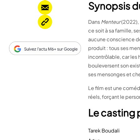
Synopsis du
Dans
Menteur
(2022), 
ce soit à sa famille, 
aucune conscience des
produit : tous ses me
incontrôlable, car les 
bouleversent son exis
ses mensonges et cher
Le film est une coméd
réels, forçant le perso
Le casting p
Tarek Boudali