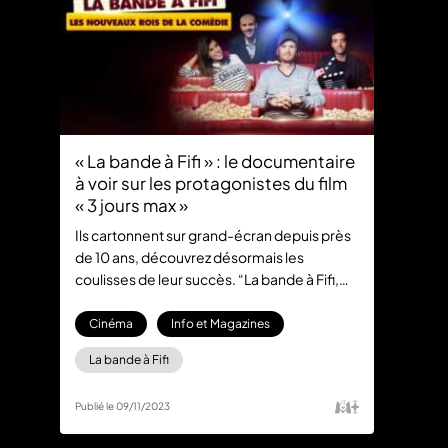
« La bande à Fifi » : le documentaire
à voir sur les protagonistes du film
« 3 jours max »
Ils cartonnent sur grand-écran depuis près
de 10 ans, découvrez désormais les
coulisses de leur succès. “La bande à Fifi,
les nouveaux rois de la comédie” est
disponible en intégralité avec 6play max !
Cinéma
Info et Magazines
La bande à Fifi
Publié le 09/11/2023