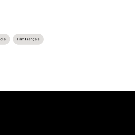
die
Film Français