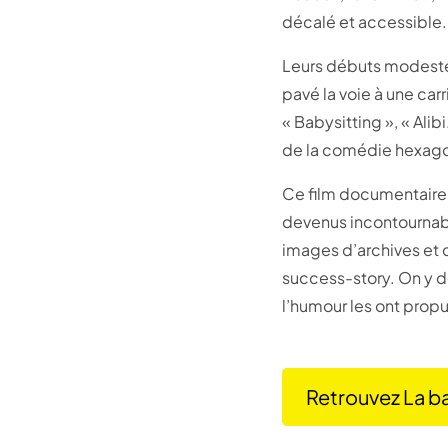
décalé et accessible
Leurs débuts modestes
pavé la voie à une ca
« Babysitting », « Alib
de la comédie hexago
Ce film documentaire o
devenus incontournable
images d’archives et d
success-story. On y d
l’humour les ont prop
Retrouvez La ba