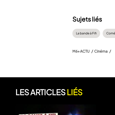
Sujets liés
La bande à Fifi
Comé
M6+ ACTU
Cinéma
LES ARTICLES
LIÉS