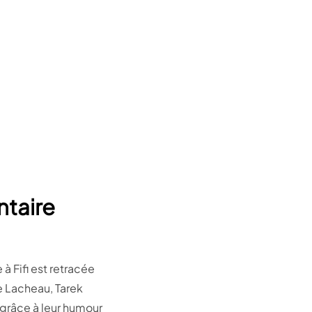
ntaire
à Fifi est retracée
pe Lacheau, Tarek
 grâce à leur humour