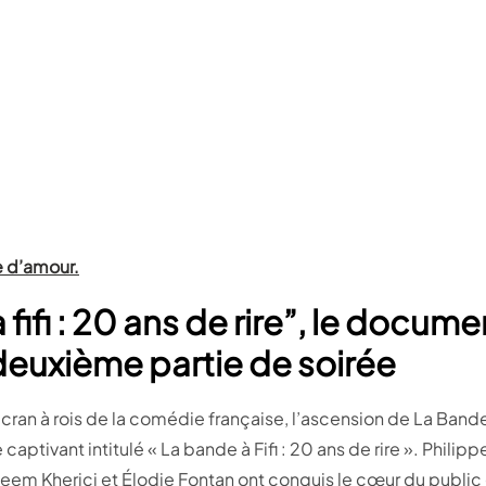
re d’amour.
fifi : 20 ans de rire”, le docume
deuxième partie de soirée
écran à rois de la comédie française, l’ascension de La Bande 
aptivant intitulé « La bande à Fifi : 20 ans de rire ». Philip
, Reem Kherici et Élodie Fontan ont conquis le cœur du public