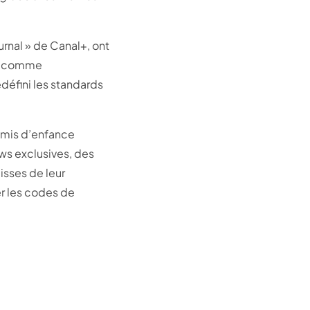
rnal » de Canal+, ont
rs comme
edéfini les standards
 amis d’enfance
ews exclusives, des
isses de leur
er les codes de