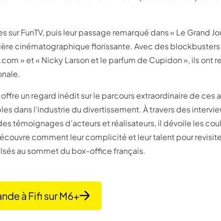
.
 sur FunTV, puis leur passage remarqué dans « Le Grand Jou
rrière cinématographique florissante. Avec des blockbuste
i.com » et « Nicky Larson et le parfum de Cupidon », ils ont r
nale.
ffre un regard inédit sur le parcours extraordinaire de ces
s dans l’industrie du divertissement. À travers des intervi
es témoignages d’acteurs et réalisateurs, il dévoile les coul
écouvre comment leur complicité et leur talent pour revisit
ulsés au sommet du box-office français.
nde à Fifi sur M6+