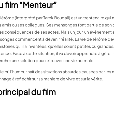
 film “Menteur”
Jérôme (interprété par Tarek Boudali) est un trentenaire qui
ses amis ou ses collègues. Ses mensonges font partie de son qu
 conséquences de ses actes. Mais un jour, un événement e
nsonges commencent à devenir réalité. La vie de Jérôme dev
histoires qu’il a inventées, qu’elles soient petites ou grande
tence. Face à cette situation, il va devoir apprendre à gére
cher une solution pour retrouver une vie normale.
ie où l’humour naît des situations absurdes causées par l
nnage à réfléchir sur sa manière de vivre et sur la vérité.
rincipal du film