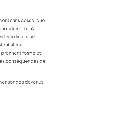
 ment sans cesse, que
otidien et il n’a
xtraordinaire se
ient alors
s, prennent forme et
r les conséquences de
es mensonges devenus