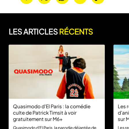
LES ARTICLES
RÉCENTS
Quasimodo d'El Paris : la comédie
Les r
culte de Patrick Timsit à voir
d'an
gratuitement sur M6+
sur 
Quasimodo d'El Paris, la parodie déjantée de
Les re