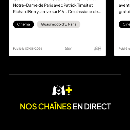
Notre-Dame de Paris avec Patrick Timsit et
aventu
Richard Berry, arrive sur M6+. Ce classique de
gratu
la comédie française est à (re)découvrir
famil
gratuitement et sans abonnement.
Cinéma
Quasimodo d'El Paris
Cin
Publié le 03/08/2026
Publié 
NOS CHAÎNES
EN DIRECT