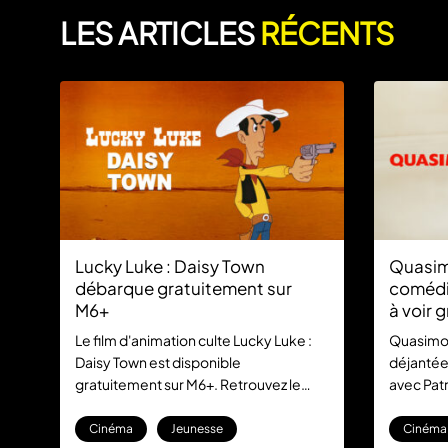
LES ARTICLES
RÉCENTS
Lucky Luke : Daisy Town
Quasimo
débarque gratuitement sur
comédie
M6+
à voir 
Le film d'animation culte Lucky Luke :
Quasimodo
Daisy Town est disponible
déjantée
gratuitement sur M6+. Retrouvez le
avec Patr
cow-boy le plus rapide de l'Ouest dans
arrive su
cette aventure mythique, sans aucun
comédie f
Cinéma
Jeunesse
Cinéma