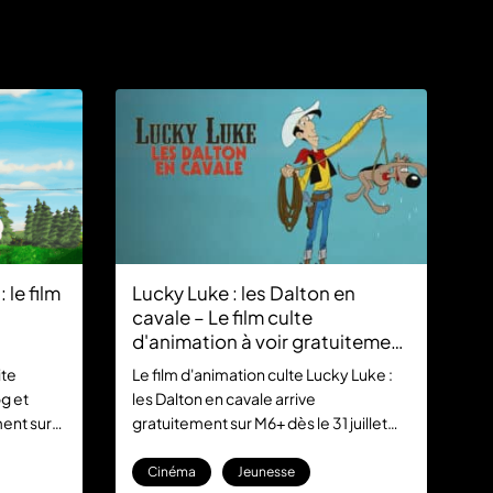
 le film
Lucky Luke : les Dalton en
cavale – Le film culte
d'animation à voir gratuitement
sur M6+
ite
Le film d'animation culte Lucky Luke :
g et
les Dalton en cavale arrive
ment sur
gratuitement sur M6+ dès le 31 juillet
l à
2026. Retrouvez le cow-boy solitaire
et les célèbres frères Dalton dans une
Cinéma
Jeunesse