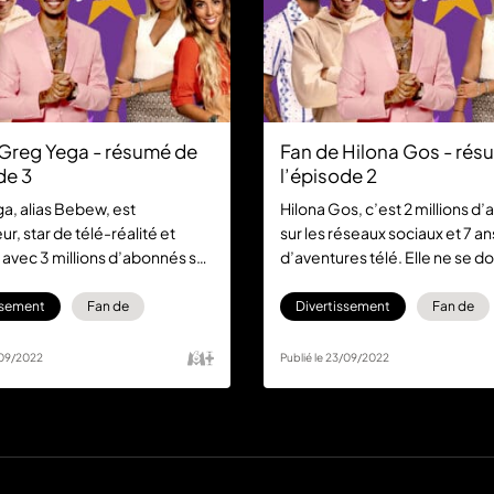
Greg Yega - résumé de
Fan de Hilona Gos - rés
de 3
l’épisode 2
a, alias Bebew, est
Hilona Gos, c’est 2 millions d
ur, star de télé-réalité et
sur les réseaux sociaux et 7 an
avec 3 millions d’abonnés sur
d’aventures télé. Elle ne se d
ux sociaux et 10 millions de
rien, mais elle vient rencontre
l doit tout à ses fans, sans
ses fans de la première heure 
ssement
Fan de
Divertissement
Fan de
l n’en serait pas là aujourd’hui.
Cassandra. Découvrez gratui
a rencontre entre Greg et
leur rencontre sur 6play !
/09/2022
Publié le 23/09/2022
a plus grande fan, dans un
nédit et disponible
ent sur 6play.