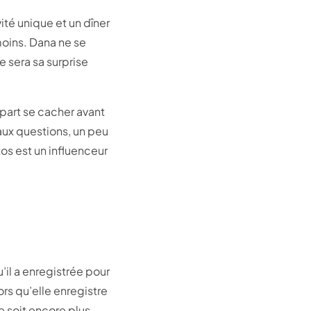
ité unique et un dîner
 moins. Dana ne se
 sera sa surprise
 part se cacher avant
 aux questions, un peu
os est un influenceur
’il a enregistrée pour
rs qu’elle enregistre
e soit encore plus