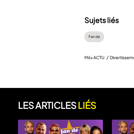
Sujets liés
Fan de
M6+ ACTU
Divertissem
LES ARTICLES
LIÉS