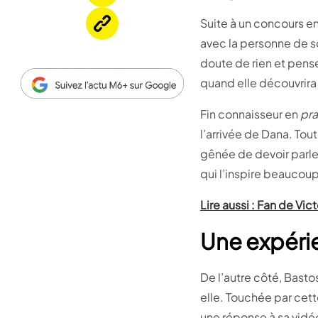
Suite à un concours en
avec la personne de so
doute de rien et pense
quand elle découvrira 
Fin connaisseur en
pr
l’arrivée de Dana. Tou
gênée de devoir parler
qui l’inspire beaucou
Lire aussi : Fan de Vi
Une expéri
De l’autre côté, Bastos
elle. Touchée par cett
une réponse à sa vidéo