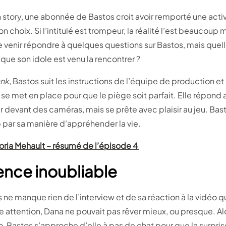
 story, une abonnée de Bastos croit avoir remporté une activ
n choix. Si l’intitulé est trompeur, la réalité l’est beaucoup
 venir répondre à quelques questions sur Bastos, mais quelle
que son idole est venu la rencontrer ?
ank
, Bastos suit les instructions de l’équipe de production et
t se met en place pour que le piège soit parfait. Elle répond
 devant des caméras, mais se prête avec plaisir au jeu. Bast
p par sa manière d’appréhender la vie.
ctoria Mehault – résumé de l’épisode 4
ence inoubliable
 ne manque rien de l’interview et de sa réaction à la vidéo qu
e attention, Dana ne pouvait pas rêver mieux, ou presque. Alo
, Bastos s’approche d’elle à pas de chat pour que la surpris