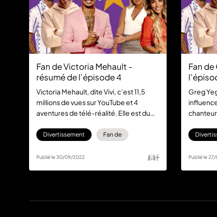
Fan de Victoria Mehault -
Fan de 
résumé de l’épisode 4
l’épiso
Victoria Mehault, dite Vivi, c’est 11,5
Greg Yeg
millions de vues sur YouTube et 4
influence
aventures de télé-réalité. Elle est du
chanteur 
style à ne pas se prendre la tête et à
les résea
vouloir rigoler avec ses amies, ce qui
streams. I
Divertissement
Fan de
Diverti
est un peu le résumé de sa rencontre
lesquels i
avec sa plus grande fan Jade.
Revivez l
Publié le 30/09/2022
Publié le 27
Retrouvez l’épisode gratuitement sur
Meggy, s
6play dès maintenant !
épisode i
gratuitem