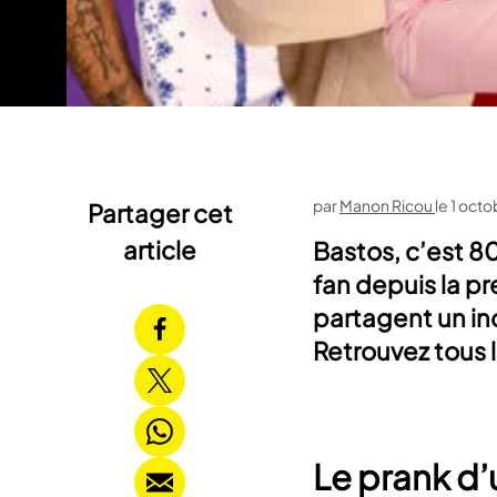
par
Manon Ricou
le
1 octo
Partager cet
article
Bastos, c’est 80
fan depuis la pre
partagent un inc
Retrouvez tous 
Le prank d’