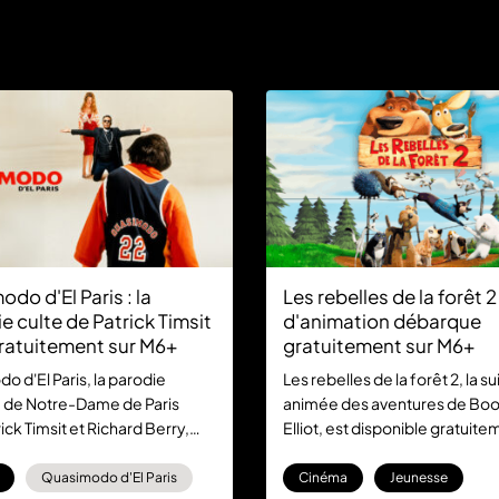
do d'El Paris : la
Les rebelles de la forêt 2 :
 culte de Patrick Timsit
d'animation débarque
gratuitement sur M6+
gratuitement sur M6+
 d'El Paris, la parodie
Les rebelles de la forêt 2, la su
 de Notre-Dame de Paris
animée des aventures de Boo
ick Timsit et Richard Berry,
Elliot, est disponible gratuite
r M6+. Ce classique de la
M6+. Un divertissement familia
rançaise est à (re)découvrir
découvrir sans abonnement.
Quasimodo d'El Paris
Cinéma
Jeunesse