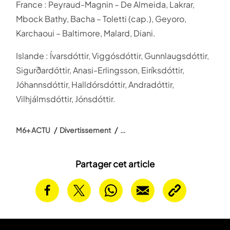
France : Peyraud-Magnin – De Almeida, Lakrar,
Mbock Bathy, Bacha – Toletti (cap.), Geyoro,
Karchaoui – Baltimore, Malard, Diani.
Islande : Ívarsdóttir, Viggósdóttir, Gunnlaugsdóttir,
Sigurðardóttir, Anasi-Erlingsson, Eiríksdóttir,
Jóhannsdóttir, Halldórsdóttir, Andradóttir,
Vilhjálmsdóttir, Jónsdóttir.
M6+ ACTU
Divertissement
Partager cet article