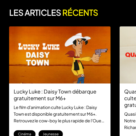
LES ARTICLES
RÉCENTS
Lucky Luke : Daisy Town débarque
Quas
gratuitement sur M6+
culte
grat
Le film d'animation culte Lucky Luke : Daisy
Town est disponible gratuitement sur M6+.
Quasi
Retrouvez le cow-boy le plus rapide de l'Ouest
Notre
dans cette aventure mythique, sans aucun
Richar
abonnement.
la com
Cinéma
Jeunesse