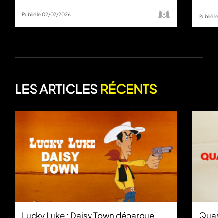
Publié le 02/02/2026
Publié 
LES ARTICLES
RÉCENTS
Lucky Luke : Daisy Town débarque
Quas