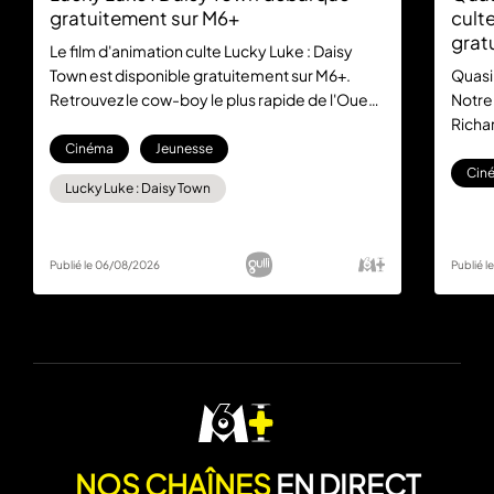
gratuitement sur M6+
culte
grat
Le film d'animation culte Lucky Luke : Daisy
Town est disponible gratuitement sur M6+.
Quasi
Retrouvez le cow-boy le plus rapide de l'Ouest
Notre
dans cette aventure mythique, sans aucun
Richar
abonnement.
la com
Cinéma
Jeunesse
gratu
Cin
Lucky Luke : Daisy Town
Publié le 06/08/2026
Publié 
NOS CHAÎNES
EN DIRECT