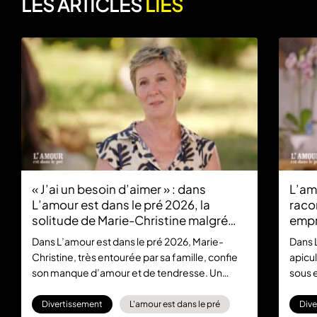
LES ARTICLES
LIÉS
« J’ai un besoin d’aimer » : dans
L’am
L’amour est dans le pré 2026, la
raco
solitude de Marie-Christine malgré
empr
une famille omniprésente
Dans L’amour est dans le pré 2026, Marie-
Dans 
Christine, très entourée par sa famille, confie
apicul
son manque d’amour et de tendresse. Un
sous 
portrait bouleversant.
chang
Divertissement
L'amour est dans le pré
Dive