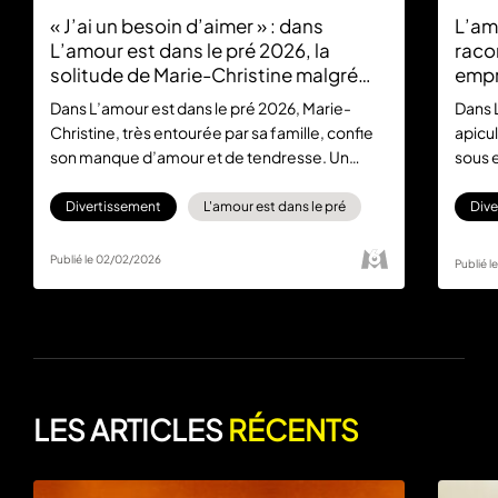
« J’ai un besoin d’aimer » : dans
L’am
L’amour est dans le pré 2026, la
raco
solitude de Marie-Christine malgré
empr
une famille omniprésente
Dans L’amour est dans le pré 2026, Marie-
Dans 
Christine, très entourée par sa famille, confie
apicul
son manque d’amour et de tendresse. Un
sous 
portrait bouleversant.
chang
Divertissement
L'amour est dans le pré
Dive
Publié le 02/02/2026
Publié 
LES ARTICLES
RÉCENTS