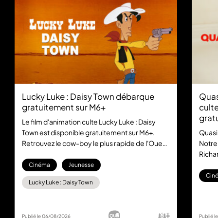
Lucky Luke : Daisy Town débarque
Quas
gratuitement sur M6+
culte
grat
Le film d'animation culte Lucky Luke : Daisy
Town est disponible gratuitement sur M6+.
Quasi
Retrouvez le cow-boy le plus rapide de l'Ouest
Notre
dans cette aventure mythique, sans aucun
Richar
abonnement.
la com
Cinéma
Jeunesse
gratu
Cin
Lucky Luke : Daisy Town
Publié le 06/08/2026
Publié 