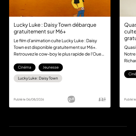
Lucky Luke : Daisy Town débarque
Quas
gratuitement sur M6+
culte
grat
Le film d'animation culte Lucky Luke : Daisy
Town est disponible gratuitement sur M6+.
Quasi
Retrouvez le cow-boy le plus rapide de l'Ouest
Notre
dans cette aventure mythique, sans aucun
Richar
abonnement.
la com
Cinéma
Jeunesse
gratu
Cin
Lucky Luke : Daisy Town
Publié le 06/08/2026
Publié 