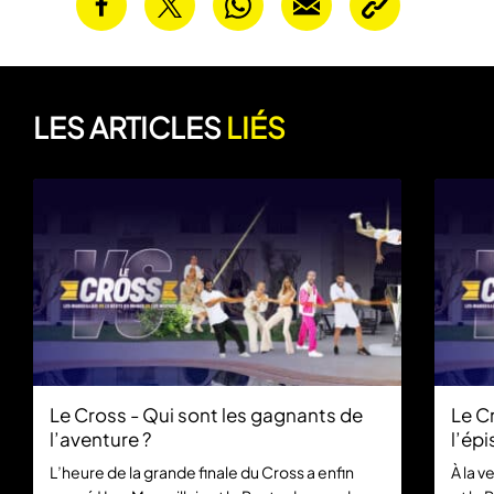
LES ARTICLES
LIÉS
Le Cross - Qui sont les gagnants de
Le C
l’aventure ?
l’ép
L’heure de la grande finale du Cross a enfin
À la v