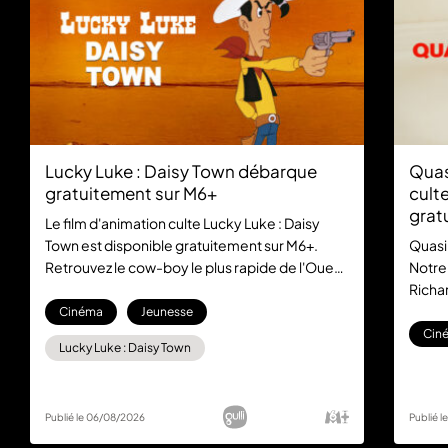
Lucky Luke : Daisy Town débarque
Quas
gratuitement sur M6+
culte
grat
Le film d'animation culte Lucky Luke : Daisy
Town est disponible gratuitement sur M6+.
Quasi
Retrouvez le cow-boy le plus rapide de l'Ouest
Notre
dans cette aventure mythique, sans aucun
Richar
abonnement.
la com
Cinéma
Jeunesse
gratu
Cin
Lucky Luke : Daisy Town
Publié le 06/08/2026
Publié 