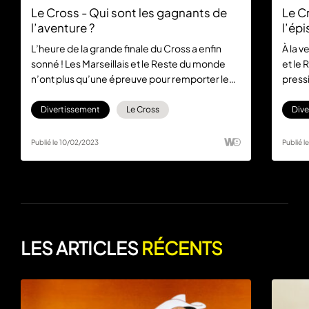
Le Cross - Qui sont les gagnants de
Le C
l’aventure ?
l’ép
L’heure de la grande finale du Cross a enfin
À la v
sonné ! Les Marseillais et le Reste du monde
et le 
n’ont plus qu’une épreuve pour remporter le
pressi
maximum de points. Alors quelle famille sortira
plus e
victorieuse de cette compétition ? Rendez-
proch
Divertissement
Le Cross
Dive
vous dès maintenant sur 6play pour regarder le
pour r
dernier épisode gratuitement.
6play 
Publié le 10/02/2023
Publié 
LES ARTICLES
RÉCENTS