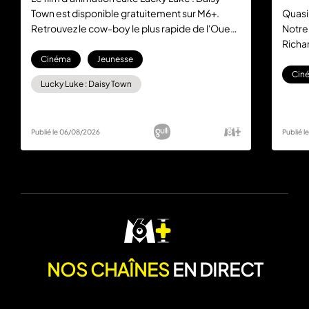
Town est disponible gratuitement sur M6+.
Quasi
Retrouvez le cow-boy le plus rapide de l'Ouest
Notre
dans cette aventure mythique, sans aucun
Richar
abonnement.
la com
Cinéma
Jeunesse
gratu
Cin
Lucky Luke : Daisy Town
Publié le 06/08/2026
Publié 
NOS CHAÎNES
EN DIRECT