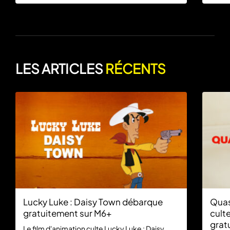
LES ARTICLES
RÉCENTS
Lucky Luke : Daisy Town débarque
Quas
gratuitement sur M6+
culte
grat
Le film d'animation culte Lucky Luke : Daisy