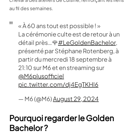
au fil des semaines.
« À 60 ans tout est possible ! »
La cérémonie culte est de retour à un
détail près…🌹
#LeGoldenBachelor
,
présenté par Stéphane Rotenberg, à
partir du mercredi 18 septembre à
21:10 sur M6 et en streaming sur
@M6plusofficiel
pic.twitter.com/dj4EgTKHl6
— M6 (@M6)
August 29, 2024
Pourquoi regarder le Golden
Bachelor ?