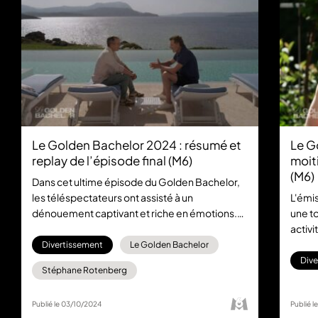
Le Golden Bachelor 2024 : résumé et
Le G
replay de l’épisode final (M6)
moit
(M6)
Dans cet ultime épisode du Golden Bachelor,
les téléspectateurs ont assisté à un
L'émi
dénouement captivant et riche en émotions.
une to
Landry, notre bachelor, s'est retrouvé face à un
activi
choix cornélien entre les deux dernières
- et l
Divertissement
Le Golden Bachelor
prétendantes : Mariella et Raquel. Retrouvez
céliba
Dive
Stéphane Rotenberg
l’épisode final en replay gratuitement sur M6+.
posan
pour 
Publié le 03/10/2024
Publié 