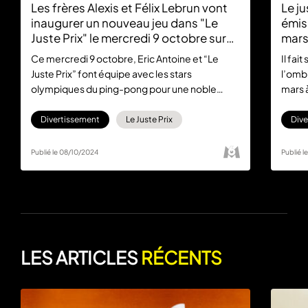
Les frères Alexis et Félix Lebrun vont
Le ju
inaugurer un nouveau jeu dans "Le
émiss
Juste Prix" le mercredi 9 octobre sur
mar
M6
Ce mercredi 9 octobre, Eric Antoine et “Le
Il fai
Juste Prix” font équipe avec les stars
l’ombr
olympiques du ping-pong pour une noble
mars 
cause. On vous dit tout dans cet article !
est d
6play
Divertissement
Le Juste Prix
Dive
Publié le 08/10/2024
Publié l
LES ARTICLES
RÉCENTS