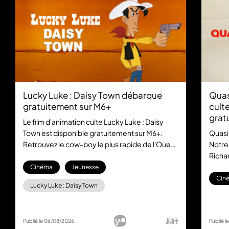
Lucky Luke : Daisy Town débarque
Quas
gratuitement sur M6+
culte
grat
Le film d'animation culte Lucky Luke : Daisy
Town est disponible gratuitement sur M6+.
Quasi
Retrouvez le cow-boy le plus rapide de l'Ouest
Notre
dans cette aventure mythique, sans aucun
Richar
abonnement.
la com
Cinéma
Jeunesse
gratu
Cin
Lucky Luke : Daisy Town
Publié le 06/08/2026
Publié 