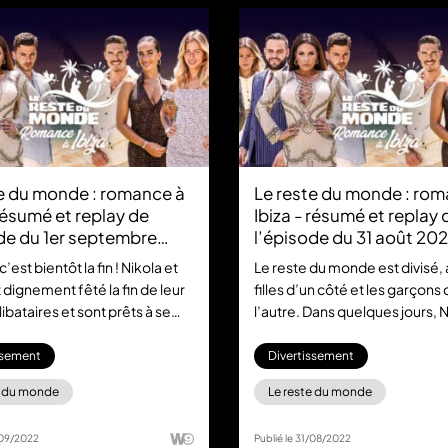
e du monde : romance à
Le reste du monde : rom
 résumé et replay de
Ibiza - résumé et replay 
de du 1er septembre
l’épisode du 31 août 20
c’est bientôt la fin ! Nikola et
Le reste du monde est divisé, 
 dignement fêté la fin de leur
filles d’un côté et les garçons
libataires et sont prêts à se
l’autre. Dans quelques jours, N
pour la vie. Entre romances,
Laura seront enfin mari et fe
et retrouvailles, la famille du
pour célébrer leurs derniers j
ssement
Divertissement
 monde aura presque tout
célibat, leurs amis Paga et Hil
e du monde
Le reste du monde
essort de cette aventure plus
ont organisé plusieurs activités
 jamais. Rendez-vous demain
n’oublieront jamais. Retrouvez
/09/2022
Publié le 31/08/2022
de 18:50 sur W9 pour leur tout
dernière romance de l’été de