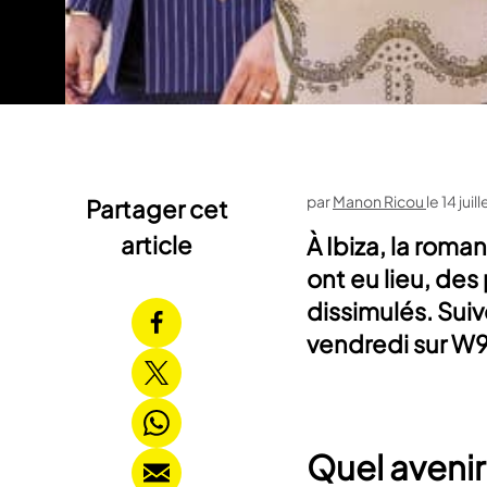
par
Manon Ricou
le
14 juil
Partager cet
article
À Ibiza, la roma
ont eu lieu, des
dissimulés. Suiv
vendredi sur W9 
Quel aveni