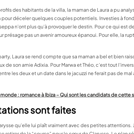
profils des habitants de la villa, la maman de Laura a pu analy
our déceler quelques couples potentiels. Investies à fond
eppa n’ont plus qu’à provoquer le destin. Pour ce qui est de
r présage pas un avenir amoureux épanoui. Pour elle, la rupt
 party, Laura se rend compte que sa maman a bel et bien rai
 de son amie Adixia. Pour Marwa et Théo, c’est tout l’invers
re les deux et un date dans le jacuzzi ne ferait pas de mal
du monde : romance à Ibiza – Qui sont les candidats de cette s
ations sont faites
rysse qu’elle lui plaît vraiment avec des petites attentions. 
 se retirer de la “course” pour le cœur de Clarysse. Le plan s