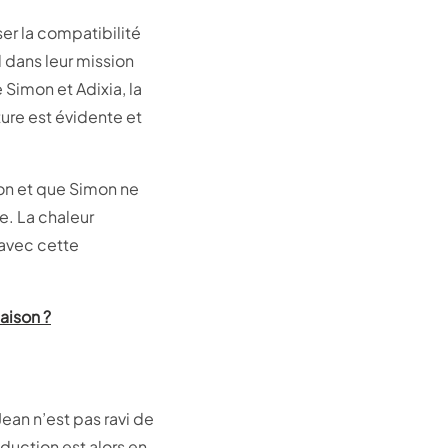
ser la compatibilité
 dans leur mission
 Simon et Adixia, la
ure est évidente et
son et que Simon ne
e. La chaleur
 avec cette
aison ?
Jean n’est pas ravi de
éduction est alors en