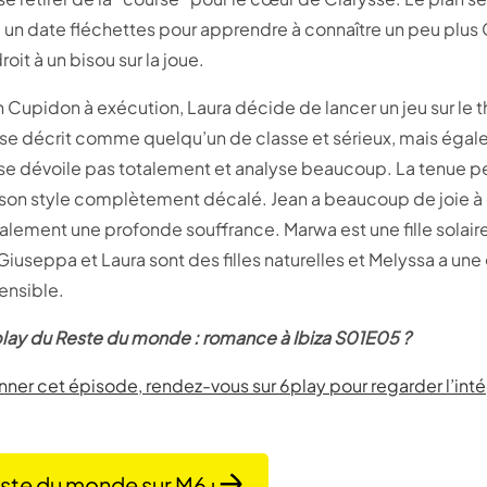
 un date fléchettes pour apprendre à connaître un peu plus C
roit à un bisou sur la joue.
n Cupidon à exécution, Laura décide de lancer un jeu sur le 
o se décrit comme quelqu’un de classe et sérieux, mais éga
 se dévoile pas totalement et analyse beaucoup. La tenue pe
son style complètement décalé. Jean a beaucoup de joie à o
ement une profonde souffrance. Marwa est une fille solaire,
useppa et Laura sont des filles naturelles et Melyssa a une
ensible.
play du Reste du monde : romance à Ibiza S01E05 ?
onner cet épisode, rendez-vous sur 6play pour regarder l’inté
este du monde sur M6+