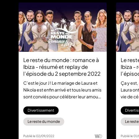
Le reste du monde : romance à
Le rest
Ibiza - résumé et replay de
Ibiza -
l’épisode du 2 septembre 2022
l’épiso
2022
C’est le jour J ! Le mariage de Laura et
Ça y est, 
Nikola est enfin arrivé et tous leurs amis
Laura ont
sont conviés pour célébrer leur amour
vie de cé
à Ibiza. L’aventure du reste du monde
dire oui 
prend fin, mais ce n’est que le début
disputes 
Divertissement
Diverti
d’une nouvelle étape dans la vie des
reste du
Le reste du monde
Le rest
Lozina qui ne risquent pas d’oublier
vécu et r
cette journée si spéciale.
unie que
Publié le 02/09/2022
Publié le 01
à partir 