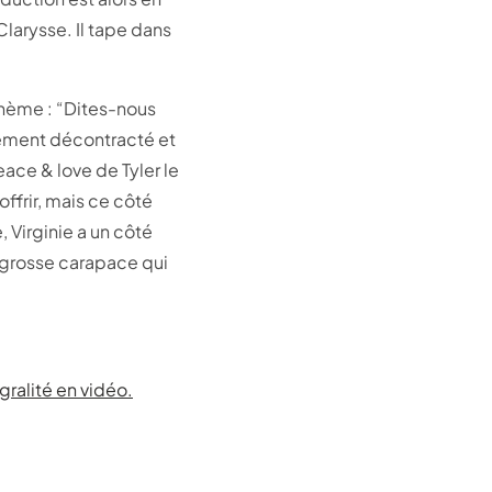
larysse. Il tape dans
thème : “Dites-nous
lement décontracté et
ace & love de Tyler le
ffrir, mais ce côté
 Virginie a un côté
 grosse carapace qui
gralité en vidéo.