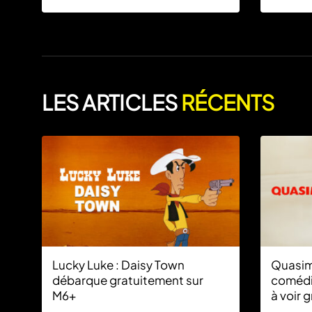
dernier jo
LES ARTICLES
RÉCENTS
Lucky Luke : Daisy Town
Quasimo
débarque gratuitement sur
comédie
M6+
à voir 