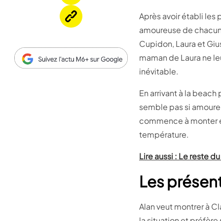
Après avoir établi les 
amoureuse de chacun p
Cupidon, Laura et Gius
maman de Laura ne leu
inévitable.
En arrivant à la beach
semble pas si amoureux
commence à monter ent
température.
Lire aussi : Le reste 
Les présent
Alan veut montrer à Cla
la situation et préfère