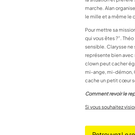
marche. Alan organise
le mille et a même le d
Pour mettre sa missio
qui vous êtes ?”. Thé
sensible. Clarysse ne
représente bien avec 
clown peut cacher égal
mi-ange, mi-démon, Gi
cache un petit cœur s
Comment revoir le re
Si vous souhaitez visi
Retrouvez Le r