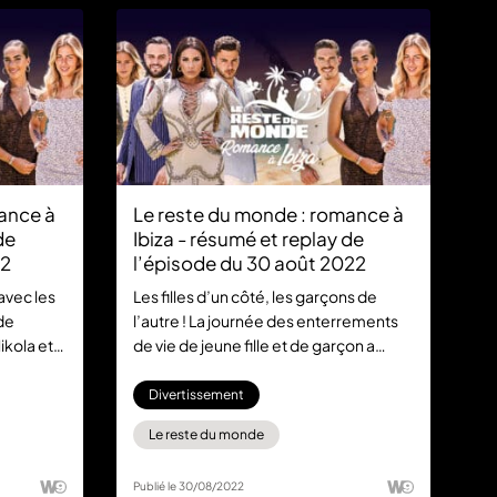
ance à
Le reste du monde : romance à
de
Ibiza - résumé et replay de
22
l’épisode du 30 août 2022
avec les
Les filles d’un côté, les garçons de
 de
l’autre ! La journée des enterrements
ikola et
de vie de jeune fille et de garçon a
mme, alors
sonné. Laura et Nikola ne sont pas
ours de
prêts d’oublier cette étape obligatoire
Divertissement
ona leur
pour tous futurs mariés. Ne manquez
Le reste du monde
 qu’ils
pas les plus beaux jours de leur vie
 la toute
cette semaine sur W9 dès 18:50.
Publié le 30/08/2022
main sur