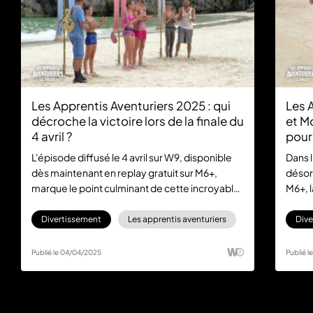
Les Apprentis Aventuriers 2025 : qui
Les 
décroche la victoire lors de la finale du
et M
4 avril ?
pour 
L'épisode diffusé le 4 avril sur W9, disponible
Dans l
dès maintenant en replay gratuit sur M6+,
désor
marque le point culminant de cette incroyable
M6+, 
saison des Apprentis Aventuriers 2025. Les
Appre
binômes Bleus, Gris et Roses s'affrontent dans
et Ré
Divertissement
Les apprentis aventuriers
Dive
une ultime épreuve pleine de suspense et de
leurs 
rebondissements.
saven
Publié le 04/04/2025
Publié 
l'épre