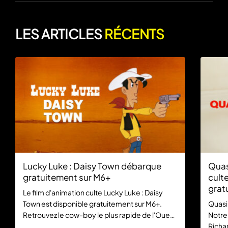
LES ARTICLES
RÉCENTS
Lucky Luke : Daisy Town débarque
Quas
gratuitement sur M6+
culte
grat
Le film d'animation culte Lucky Luke : Daisy
Town est disponible gratuitement sur M6+.
Quasi
Retrouvez le cow-boy le plus rapide de l'Ouest
Notre
dans cette aventure mythique, sans aucun
Richar