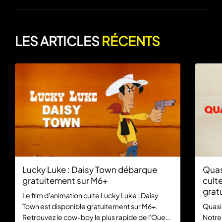
LES ARTICLES
RÉCENTS
Lucky Luke : Daisy Town débarque
Quas
gratuitement sur M6+
culte
grat
Le film d'animation culte Lucky Luke : Daisy
Town est disponible gratuitement sur M6+.
Quasi
Retrouvez le cow-boy le plus rapide de l'Ouest
Notre