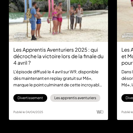
Les Apprentis Aventuriers 2025 : qui
Les 
décroche la victoire lors de la finale du
et M
4 avril ?
pour 
L'épisode diffusé le 4 avril sur W9, disponible
Dans l
dès maintenant en replay gratuit sur M6+,
désor
marque le point culminant de cette incroyable
M6+, 
saison des Apprentis Aventuriers 2025. Les
Appre
binômes Bleus, Gris et Roses s'affrontent dans
et Ré
Divertissement
Les apprentis aventuriers
Dive
une ultime épreuve pleine de suspense et de
leurs 
rebondissements.
saven
Publié le 04/04/2025
Publié 
l'épre