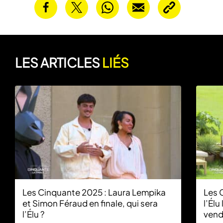
LES ARTICLES
LIÉS
Les Cinquante 2025 : Laura Lempika
Les 
et Simon Féraud en finale, qui sera
l’Élu
l’Élu ?
vend