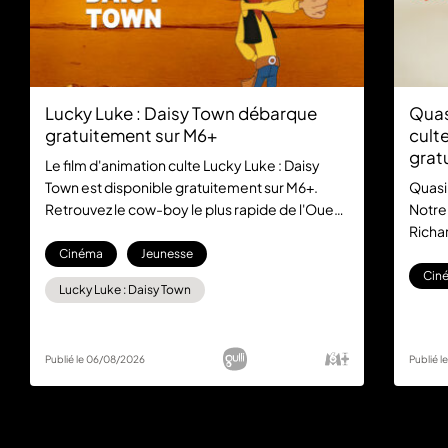
Lucky Luke : Daisy Town débarque
Quas
gratuitement sur M6+
culte
grat
Le film d'animation culte Lucky Luke : Daisy
Town est disponible gratuitement sur M6+.
Quasi
Retrouvez le cow-boy le plus rapide de l'Ouest
Notre
dans cette aventure mythique, sans aucun
Richar
abonnement.
la com
Cinéma
Jeunesse
gratu
Cin
Lucky Luke : Daisy Town
Publié le 06/08/2026
Publié 