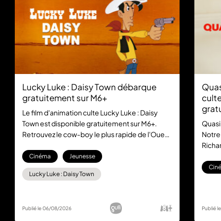
Lucky Luke : Daisy Town débarque
Quas
gratuitement sur M6+
culte
grat
Le film d'animation culte Lucky Luke : Daisy
Town est disponible gratuitement sur M6+.
Quasi
Retrouvez le cow-boy le plus rapide de l'Ouest
Notre
dans cette aventure mythique, sans aucun
Richar
abonnement.
la com
Cinéma
Jeunesse
gratu
Cin
Lucky Luke : Daisy Town
Publié le 06/08/2026
Publié 