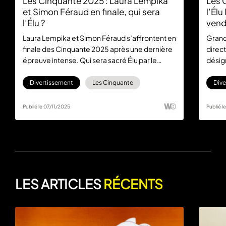
Les Cinquante 2025 : Laura Lempika
Les 
et Simon Féraud en finale, qui sera
l’Élu
l’Élu ?
vend
Laura Lempika et Simon Féraud s’affrontent en
Grand
finale des Cinquante 2025 après une dernière
direc
épreuve intense. Qui sera sacré Élu par le
désign
public ?
rempo
Divertissement
Les Cinquante
Dive
Publié le 07/11/2025
Publié l
LES ARTICLES
RÉCENTS