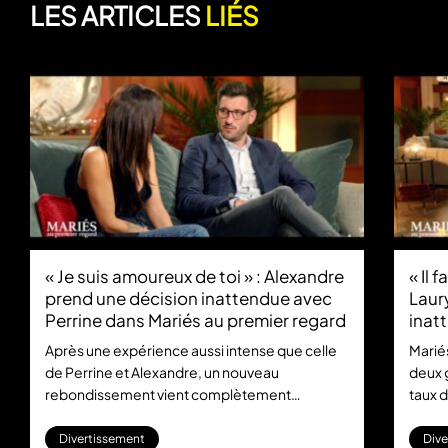
LES ARTICLES
LIÉS
« Je suis amoureux de toi » : Alexandre
« Il 
prend une décision inattendue avec
Laur
Perrine dans Mariés au premier regard
inat
au p
Après une expérience aussi intense que celle
Marié
de Perrine et Alexandre, un nouveau
deux g
rebondissement vient complètement
taux d
bouleverser leur couple.
et le
Divertissement
Dive