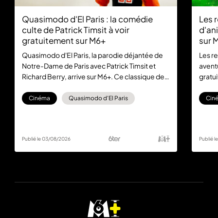
Quasimodo d'El Paris : la comédie
Les r
culte de Patrick Timsit à voir
d'an
gratuitement sur M6+
sur 
Quasimodo d'El Paris, la parodie déjantée de
Les re
Notre-Dame de Paris avec Patrick Timsit et
aventu
Richard Berry, arrive sur M6+. Ce classique de
gratu
la comédie française est à (re)découvrir
famil
gratuitement et sans abonnement.
Cinéma
Quasimodo d'El Paris
Cin
Publié le 03/08/2026
Publié 