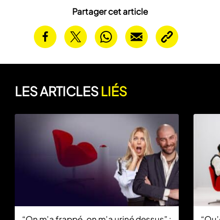
Partager cet article
LES ARTICLES
LIÉS
“On m’a frappé, on m’a uriné dessus” :
“Qu’