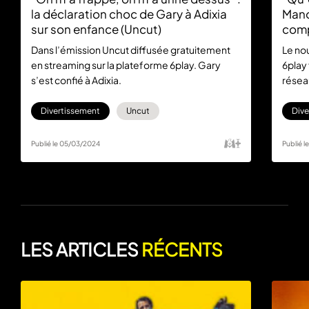
la déclaration choc de Gary à Adixia
Mano
sur son enfance (Uncut)
comp
Dans l’émission Uncut diffusée gratuitement
Le no
en streaming sur la plateforme 6play. Gary
6play 
s’est confié à Adixia.
résea
décid
Divertissement
Uncut
Dive
Publié le 05/03/2024
Publié l
LES ARTICLES
RÉCENTS