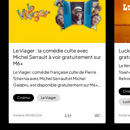
Le Viager : la comédie culte avec
Luck
Michel Serrault à voir gratuitement sur
grat
M6+
Le fil
Le Viager, comédie française culte de Pierre
Town 
Tchernia avec Michel Serrault et Michel
Retro
Galabru, est disponible gratuitement sur M6+.
dans 
Un classique du cinéma français à (re)découvrir
abon
Cin
sans abonnement.
Cinéma
Le Viager
Luck
Publié le 09/08/2026
Publié 