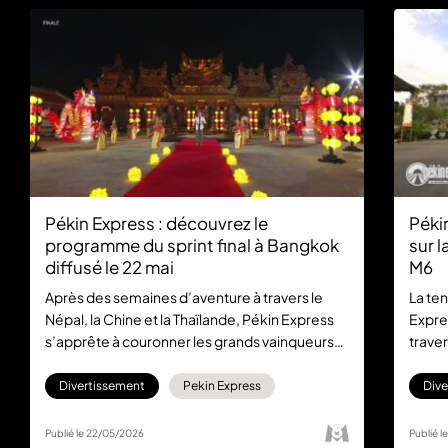
Pékin Express : découvrez le
Pékin
programme du sprint final à Bangkok
sur l
diffusé le 22 mai
M6
Après des semaines d’aventure à travers le
La te
Népal, la Chine et la Thaïlande, Pékin Express
Expre
s’apprête à couronner les grands vainqueurs
traver
de sa 22e saison. Et pour cette ultime étape,
candi
les deux équipes finalistes vont devoir se
la de
Divertissement
Pekin Express
Dive
dépasser dans une finale aussi spectaculaire
erreur
qu’impitoyable, au cœur de l’effervescente
cette 
Publié le 22/05/2026
Publié 