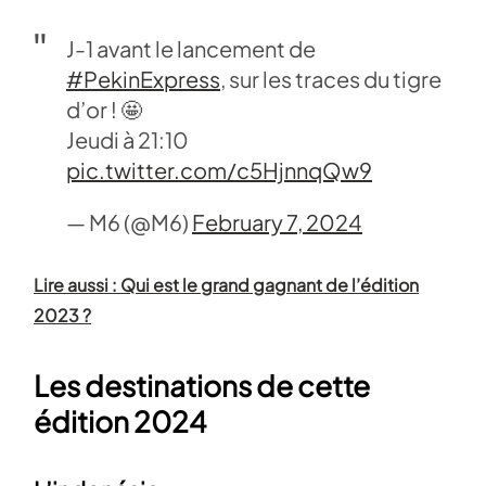
J-1 avant le lancement de
#PekinExpress
, sur les traces du tigre
d’or ! 🤩
Jeudi à 21:10
pic.twitter.com/c5HjnnqQw9
— M6 (@M6)
February 7, 2024
Lire aussi : Qui est le grand gagnant de l’édition
2023 ?
Les destinations de cette
édition 2024