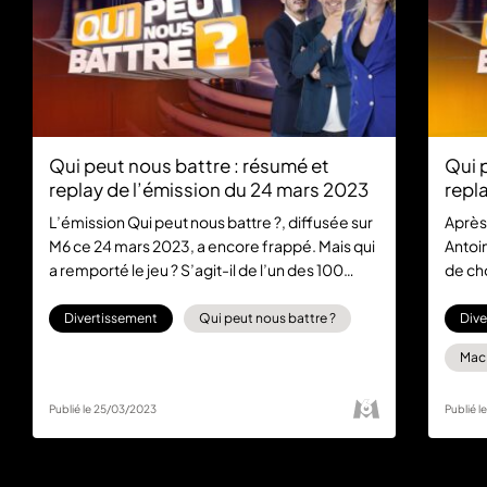
Qui peut nous battre : résumé et
Qui 
replay de l’émission du 24 mars 2023
repla
L’émission Qui peut nous battre ?, diffusée sur
Après 
M6 ce 24 mars 2023, a encore frappé. Mais qui
Antoi
a remporté le jeu ? S’agit-il de l’un des 100
de ch
candidats présents sur le plateau ou de l’un
immob
des 5 experts ? La réponse dans le replay
Norbe
Divertissement
Qui peut nous battre ?
Dive
disponible gratuitement sur 6play.
scien
Mac
dans 
Ensemb
Publié le 25/03/2023
Publié 
de ba
l’émis
6play