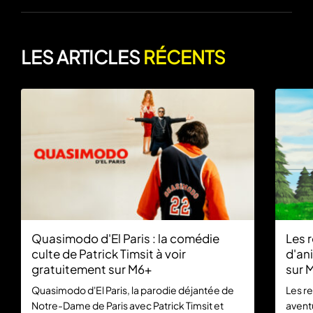
LES ARTICLES
RÉCENTS
Quasimodo d'El Paris : la comédie
Les r
culte de Patrick Timsit à voir
d'an
gratuitement sur M6+
sur 
Quasimodo d'El Paris, la parodie déjantée de
Les re
Notre-Dame de Paris avec Patrick Timsit et
aventu