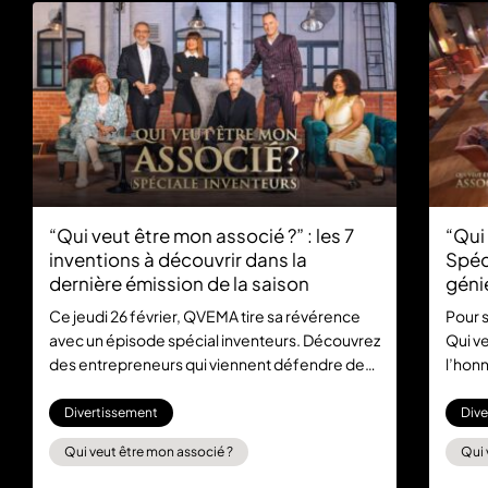
“Qui veut être mon associé ?” : les 7
“Qui
inventions à découvrir dans la
Spéc
dernière émission de la saison
géni
19 fé
Ce jeudi 26 février, QVEMA tire sa révérence
Pour 
avec un épisode spécial inventeurs. Découvrez
Qui v
des entrepreneurs qui viennent défendre des
l’honn
solutions ingénieuses, pratiques ou
probl
technologiques, imaginées pour améliorer
Sur le
Divertissement
Dive
notre quotidien, protéger l’environnement ou
d’util
Qui veut être mon associé ?
Qui 
faciliter l’apprentissage. L’émission est
être, 
diffusée dès 21:10 sur M6, et sera disponible
appels