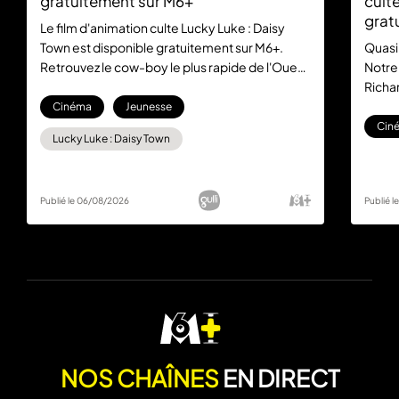
gratuitement sur M6+
culte
grat
Le film d'animation culte Lucky Luke : Daisy
Town est disponible gratuitement sur M6+.
Quasi
Retrouvez le cow-boy le plus rapide de l'Ouest
Notre
dans cette aventure mythique, sans aucun
Richar
abonnement.
la com
Cinéma
Jeunesse
gratu
Cin
Lucky Luke : Daisy Town
Publié le 06/08/2026
Publié 
NOS CHAÎNES
EN DIRECT