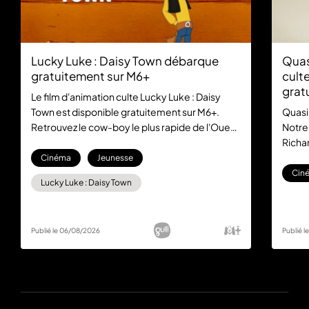
Lucky Luke : Daisy Town débarque
Quas
gratuitement sur M6+
culte
grat
Le film d'animation culte Lucky Luke : Daisy
Town est disponible gratuitement sur M6+.
Quasi
Retrouvez le cow-boy le plus rapide de l'Ouest
Notre
dans cette aventure mythique, sans aucun
Richar
abonnement.
la com
Cinéma
Jeunesse
gratu
Cin
Lucky Luke : Daisy Town
Publié le 06/08/2026
Publié 