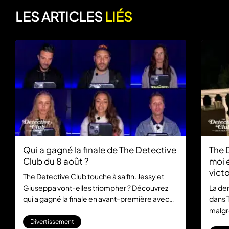
LES ARTICLES
LIÉS
Qui a gagné la finale de The Detective
The 
Club du 8 août ?
moi 
victo
The Detective Club touche à sa fin. Jessy et
août
Giuseppa vont-elles triompher ? Découvrez
La de
qui a gagné la finale en avant-première avec
dans T
M6+ MAX.
malgré
ce 7 a
Divertissement