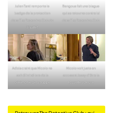
Julien Tanti remporte le
Bengous fait une blague
badge de la protection
qui se retourne contre lui
dans The Detective Club du
dans The Detective Club
31 juillet
Adixia craint que Nicolo ne
Nicolo voit juste en
soit éliminé lors de la
accusant Jessy d’être la
cérémonie de la trappe
nouvelle voleuse
Retrouvez The Detective Club : qui