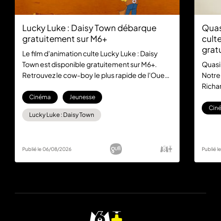
Lucky Luke : Daisy Town débarque
Quas
gratuitement sur M6+
culte
grat
Le film d'animation culte Lucky Luke : Daisy
Town est disponible gratuitement sur M6+.
Quasi
Retrouvez le cow-boy le plus rapide de l'Ouest
Notre
dans cette aventure mythique, sans aucun
Richar
abonnement.
la com
Cinéma
Jeunesse
gratu
Cin
Lucky Luke : Daisy Town
Publié le 06/08/2026
Publié 