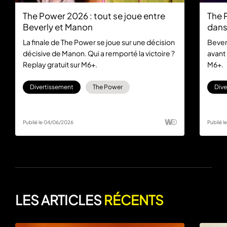
The Power 2026 : tout se joue entre
The 
Beverly et Manon
dans
La finale de The Power se joue sur une décision
Beverl
décisive de Manon. Qui a remporté la victoire ?
avant 
Replay gratuit sur M6+.
M6+.
Divertissement
The Power
Dive
Publié le 04/06/2026
Publié 
LES ARTICLES
RÉCENTS