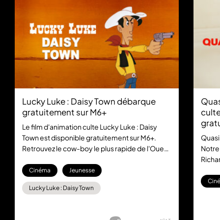
Lucky Luke : Daisy Town débarque
Quas
gratuitement sur M6+
culte
grat
Le film d'animation culte Lucky Luke : Daisy
Town est disponible gratuitement sur M6+.
Quasi
Retrouvez le cow-boy le plus rapide de l'Ouest
Notre
dans cette aventure mythique, sans aucun
Richar
abonnement.
la com
Cinéma
Jeunesse
gratu
Cin
Lucky Luke : Daisy Town