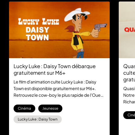
Lucky Luke : Daisy Town débarque
Quas
gratuitement sur M6+
culte
grat
Le film d'animation culte Lucky Luke : Daisy
Town est disponible gratuitement sur M6+.
Quasi
Retrouvez le cow-boy le plus rapide de l'Ouest
Notre
dans cette aventure mythique, sans aucun
Richar
abonnement.
la com
Cinéma
Jeunesse
gratu
Cin
Lucky Luke : Daisy Town