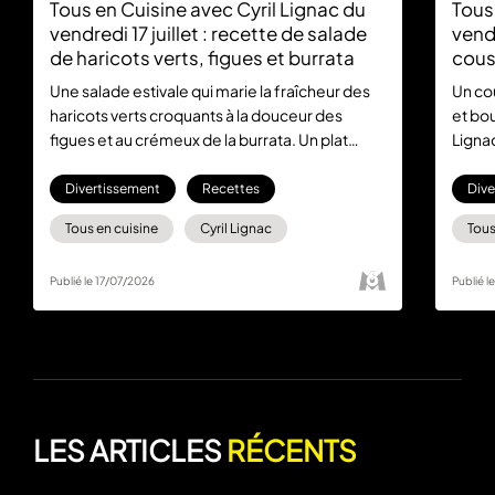
Tous en Cuisine avec Cyril Lignac du
Tous
vendredi 17 juillet : recette de salade
vendr
de haricots verts, figues et burrata
cous
poul
Une salade estivale qui marie la fraîcheur des
Un co
haricots verts croquants à la douceur des
et bou
figues et au crémeux de la burrata. Un plat
Lignac
simple et élégant signé Cyril Lignac dans Tous
la tab
en Cuisine, du lundi au vendredi à 18:30 sur M6
Divertissement
Recettes
Dive
et en streaming sur M6+
Tous en cuisine
Cyril Lignac
Tous
Publié le 17/07/2026
Publié l
LES ARTICLES
RÉCENTS