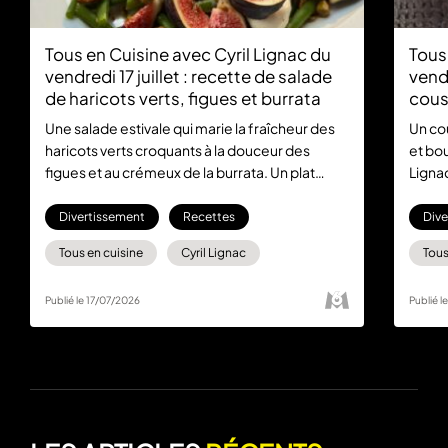
Tous en Cuisine avec Cyril Lignac du
Tous
vendredi 17 juillet : recette de salade
vendr
de haricots verts, figues et burrata
cous
poul
Une salade estivale qui marie la fraîcheur des
Un co
haricots verts croquants à la douceur des
et bou
figues et au crémeux de la burrata. Un plat
Lignac
simple et élégant signé Cyril Lignac dans Tous
la tab
en Cuisine, du lundi au vendredi à 18:30 sur M6
Divertissement
Recettes
Dive
et en streaming sur M6+
Tous en cuisine
Cyril Lignac
Tous
Publié le 17/07/2026
Publié l