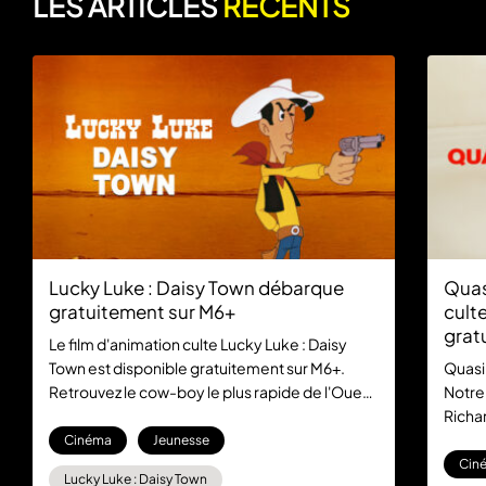
LES ARTICLES
RÉCENTS
Lucky Luke : Daisy Town débarque
Quas
gratuitement sur M6+
culte
grat
Le film d'animation culte Lucky Luke : Daisy
Town est disponible gratuitement sur M6+.
Quasi
Retrouvez le cow-boy le plus rapide de l'Ouest
Notre
dans cette aventure mythique, sans aucun
Richar
abonnement.
la com
Cinéma
Jeunesse
gratu
Cin
Lucky Luke : Daisy Town