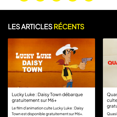
LES ARTICLES
RÉCENTS
Lucky Luke : Daisy Town débarque
Quas
gratuitement sur M6+
culte
grat
Le film d'animation culte Lucky Luke : Daisy
Town est disponible gratuitement sur M6+.
Quasi