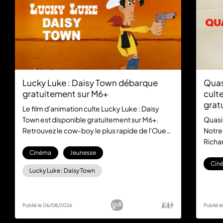
Lucky Luke : Daisy Town débarque
Quas
gratuitement sur M6+
culte
grat
Le film d'animation culte Lucky Luke : Daisy
Town est disponible gratuitement sur M6+.
Quasi
Retrouvez le cow-boy le plus rapide de l'Ouest
Notre
dans cette aventure mythique, sans aucun
Richar
abonnement.
la com
Cinéma
Jeunesse
gratu
Cin
Lucky Luke : Daisy Town
Publié le 06/08/2026
Publié 