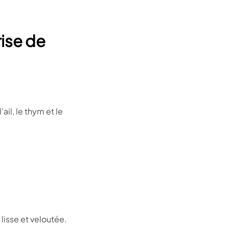
rise de
ail, le thym et le
lisse et veloutée.