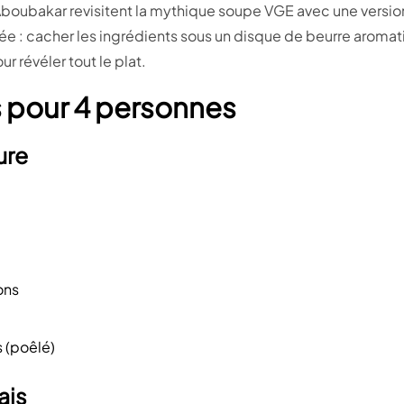
boubakar revisitent la mythique soupe VGE avec une versi
ée : cacher les ingrédients sous un disque de beurre aromat
 révéler tout le plat.
s pour 4 personnes
ure
ons
s (poêlé)
ais