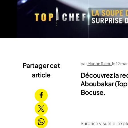
par
Manon Ricou
le
19 mar
Partager cet
article
Découvrez la re
Aboubakar (Top 
Bocuse.
Surprise visuelle, ex