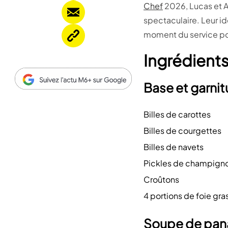
Chef
2026, Lucas et A
spectaculaire. Leur id
moment du service pour
Ingrédient
Base et garnit
Billes de carottes
Billes de courgettes
Billes de navets
Pickles de champign
Croûtons
4 portions de foie gra
Soupe de pan