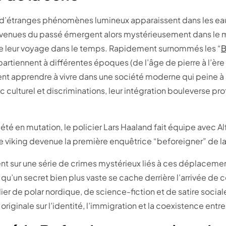
, d’étranges phénomènes lumineux apparaissent dans les ea
s venues du passé émergent alors mystérieusement dans le
de leur voyage dans le temps. Rapidement surnommés les “
B
artiennent à différentes époques (de l’âge de pierre à l’ère
vent apprendre à vivre dans une société moderne qui peine à 
c culturel et discriminations, leur intégration bouleverse p
té en mutation, le policier Lars Haaland fait équipe avec Alf
e viking devenue la première enquêtrice “beforeigner” de l
nt sur une série de crimes mystérieux liés à ces déplacemen
qu’un secret bien plus vaste se cache derrière l’arrivée de 
er de polar nordique, de science-fiction et de satire social
riginale sur l’identité, l’immigration et la coexistence entre