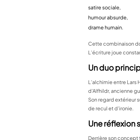
satire sociale,
humour absurde,
drame humain.
Cette combinaison donn
L’écriture joue const
Un duo princip
L’alchimie entre Lars
d’Alfhildr, ancienne 
Son regard extérieur
de recul et d’ironie.
Une réflexion 
Derrière son concept f