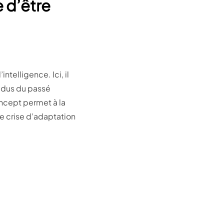
e d’être
telligence. Ici, il
idus du passé
ncept permet à la
ne crise d’adaptation