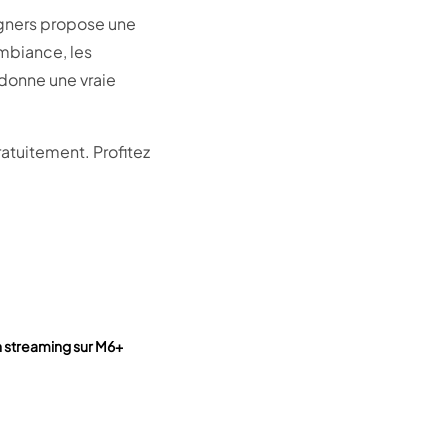
igners propose une
ambiance, les
 donne une vraie
atuitement. Profitez
en streaming sur M6+