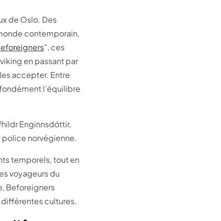
ux de Oslo. Des
 monde contemporain,
eforeigners
”, ces
 viking en passant par
les accepter. Entre
rofondément l’équilibre
hildr Enginnsdóttir,
a police norvégienne.
ts temporels, tout en
ces voyageurs du
e, Beforeigners
 différentes cultures.