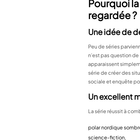
Pourquoi la
regardée ?
Une idée de dé
Peu de séries parvienn
n’est pas question de
apparaissent simplem
série de créer des sit
sociale et enquête po
Un excellent 
La série réussit à com
polar nordique sombr
science-fiction,