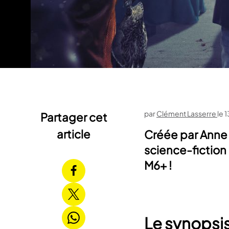
par
Clément Lasserre
le
1
Partager cet
article
Créée par Anne B
science-fiction
M6+ !
Le synopsis