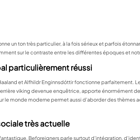
e un ton très particulier, à la fois sérieux et parfois éton
amment sur le contraste entre les différentes époques et no
al particulièrement réussi
 Haaland et Alfhildr Enginnsdóttir fonctionne parfaitement. 
guerrière viking devenue enquêtrice, apporte énormément de 
 sur le monde moderne permet aussi d’aborder des thèmes 
sociale très actuelle
antastique, Beforeigners parle surtout d’intégration, d’ident