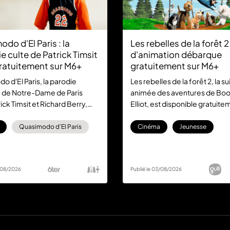
do d'El Paris : la
Les rebelles de la forêt 2 :
 culte de Patrick Timsit
d'animation débarque
gratuitement sur M6+
gratuitement sur M6+
 d'El Paris, la parodie
Les rebelles de la forêt 2, la su
 de Notre-Dame de Paris
animée des aventures de Boo
ick Timsit et Richard Berry,
Elliot, est disponible gratuite
r M6+. Ce classique de la
M6+. Un divertissement familia
rançaise est à (re)découvrir
découvrir sans abonnement.
Quasimodo d'El Paris
Cinéma
Jeunesse
ment et sans abonnement.
3/08/2026
Publié le 03/08/2026