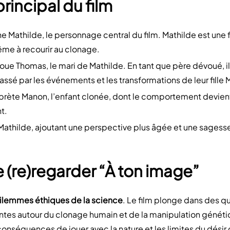
rincipal du film
e Mathilde, le personnage central du film. Mathilde est une
me à recourir au clonage.
oue Thomas, le mari de Mathilde. En tant que père dévoué, il
sé par les événements et les transformations de leur fille 
prète Manon, l’enfant clonée, dont le comportement devient
nt.
Mathilde, ajoutant une perspective plus âgée et une sagesse
e (re)regarder “À ton image”
dilemmes éthiques de la science
. Le film plonge dans des q
antes autour du clonage humain et de la manipulation généti
 conséquences de jouer avec la nature et les limites du désir