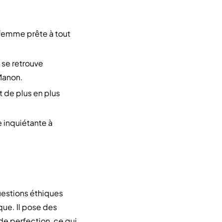
 femme prête à tout
 se retrouve
Manon.
 de plus en plus
 inquiétante à
uestions éthiques
que. Il pose des
 de perfection, ce qui