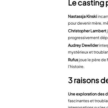
Le casting p
Nastassja Kinski
incarn
pour devenir mère, mê
Christopher Lambert
j
progressivement dépas
Audrey Dewilder
inter
mystérieux et troubla
Rufus
joue le père de 
l’histoire.
3 raisons d
Une exploration des 
fascinantes et troubl
interrogations sur les