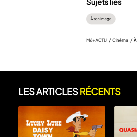
Sujets liés
À ton image
M6+ ACTU
Cinéma
À
LES ARTICLES
RÉCENTS