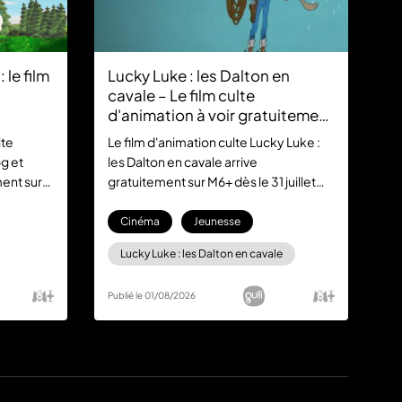
 le film
Lucky Luke : les Dalton en
cavale – Le film culte
d'animation à voir gratuitement
sur M6+
ite
Le film d'animation culte Lucky Luke :
g et
les Dalton en cavale arrive
ment sur
gratuitement sur M6+ dès le 31 juillet
l à
2026. Retrouvez le cow-boy solitaire
et les célèbres frères Dalton dans une
Cinéma
Jeunesse
aventure hilarante, sans aucun
Lucky Luke : les Dalton en cavale
abonnement.
Publié le 01/08/2026