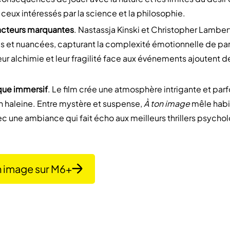
 ceux intéressés par la science et la philosophie.
acteurs marquantes
. Nastassja Kinski et Christopher Lambert
 et nuancées, capturant la complexité émotionnelle de par
eur alchimie et leur fragilité face aux événements ajoutent d
ique immersif
. Le film crée une atmosphère intrigante et par
n haleine. Entre mystère et suspense,
À ton image
mêle habi
ec une ambiance qui fait écho aux meilleurs thrillers psycho
n image sur M6+