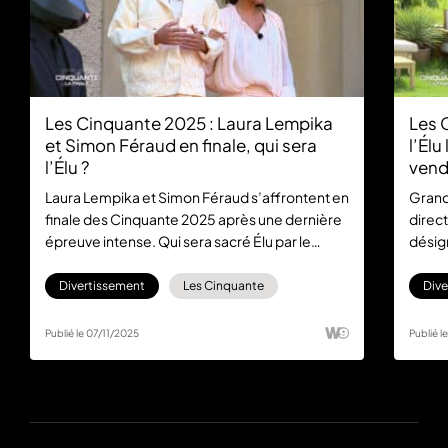
Les Cinquante 2025 : Laura Lempika
Les 
et Simon Féraud en finale, qui sera
l’Élu
l’Élu ?
vend
Laura Lempika et Simon Féraud s’affrontent en
Grand
finale des Cinquante 2025 après une dernière
direc
épreuve intense. Qui sera sacré Élu par le
désign
public ?
rempo
Divertissement
Les Cinquante
Dive
Publié le 07/11/2025
Publié l