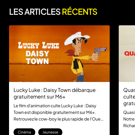
LES ARTICLES
RÉCENTS
Lucky Luke : Daisy Town débarque
Quas
gratuitement sur M6+
culte
grat
Le film d'animation culte Lucky Luke : Daisy
Town est disponible gratuitement sur M6+.
Quasi
Retrouvez le cow-boy le plus rapide de l'Ouest
Notre
dans cette aventure mythique, sans aucun
Richar
abonnement.
la com
Cinéma
Jeunesse