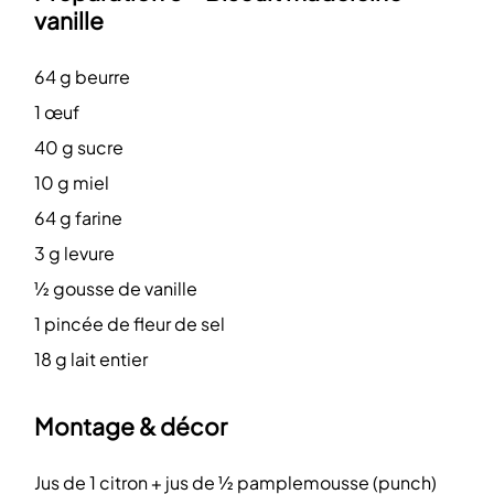
vanille
64 g beurre
1 œuf
40 g sucre
10 g miel
64 g farine
3 g levure
½ gousse de vanille
1 pincée de fleur de sel
18 g lait entier
Montage & décor
Jus de 1 citron + jus de ½ pamplemousse (punch)