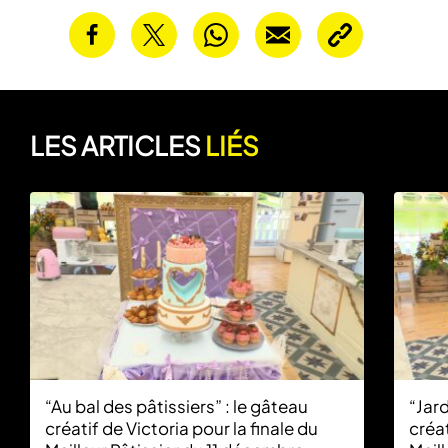
LES ARTICLES
LIÉS
“Au bal des pâtissiers” : le gâteau
“Jard
créatif de Victoria pour la finale du
créat