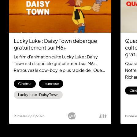
Lucky Luke : Daisy Town débarque
Quas
gratuitement sur M6+
culte
grat
Le film d'animation culte Lucky Luke : Daisy
Town est disponible gratuitement sur M6+.
Quasi
Retrouvez le cow-boy le plus rapide de l'Ouest
Notre
dans cette aventure mythique, sans aucun
Richar
abonnement.
la com
Cinéma
Jeunesse
gratu
Cin
Lucky Luke : Daisy Town
Publié le 06/08/2026
Publié 