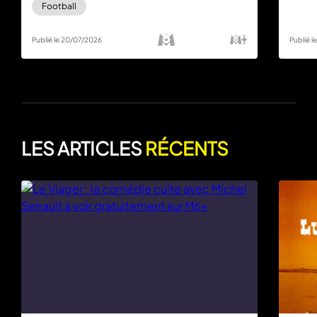
Football
Publié le 20/07/2026
Publié 
LES ARTICLES
RÉCENTS