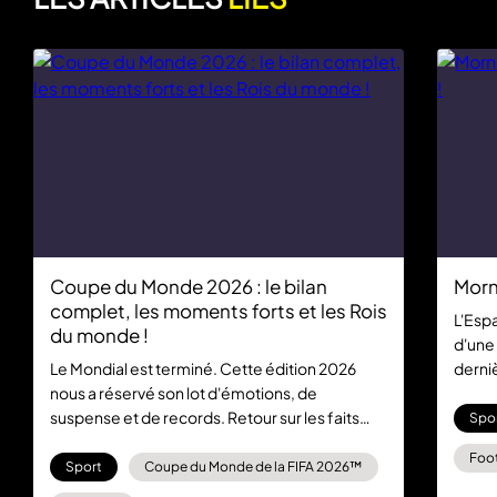
Coupe du Monde 2026 : le bilan
Morni
complet, les moments forts et les Rois
L'Esp
du monde !
d'une
Le Mondial est terminé. Cette édition 2026
derni
nous a réservé son lot d'émotions, de
Mornin
suspense et de records. Retour sur les faits
Spo
marquants d'une compétition dominée par
Foot
l'Espagne.
Sport
Coupe du Monde de la FIFA 2026™