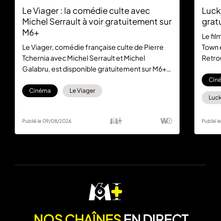
Le Viager : la comédie culte avec
Luck
Michel Serrault à voir gratuitement sur
grat
M6+
Le fil
Le Viager, comédie française culte de Pierre
Town 
Tchernia avec Michel Serrault et Michel
Retro
Galabru, est disponible gratuitement sur M6+.
dans 
Un classique du cinéma français à (re)découvrir
abon
Cin
sans abonnement.
Cinéma
Le Viager
Luck
Publié le 09/08/2026
Publié 
NOS CHAÎNES
EN DIRECT