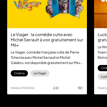
Le Viager : la comédie culte avec
Luck
Michel Serrault à voir gratuitement sur
grat
M6+
Le fil
Le Viager, comédie française culte de Pierre
Town 
Tchernia avec Michel Serrault et Michel
Retro
Galabru, est disponible gratuitement sur M6+.
dans 
Un classique du cinéma français à (re)découvrir
abon
Cin
sans abonnement.
Cinéma
Le Viager
Luck
Publié le 09/08/2026
Publié 