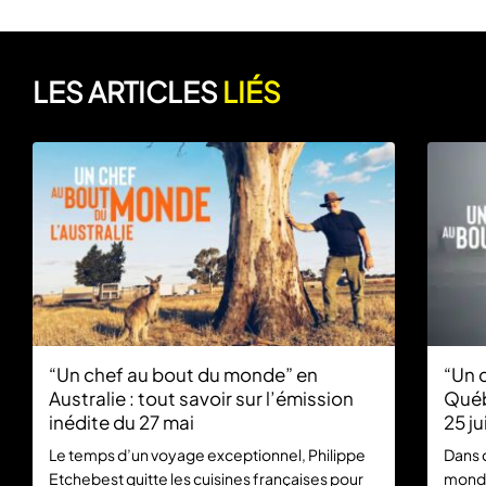
LES ARTICLES
LIÉS
“Un chef au bout du monde” en
“Un 
Australie : tout savoir sur l’émission
Québ
inédite du 27 mai
25 ju
Le temps d’un voyage exceptionnel, Philippe
Dans 
Etchebest quitte les cuisines françaises pour
monde