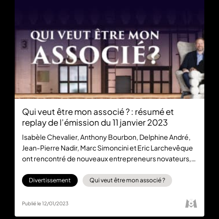
Qui veut être mon associé ? : résumé et
replay de l’émission du 11 janvier 2023
Isabèle Chevalier, Anthony Bourbon, Delphine André,
Jean-Pierre Nadir, Marc Simoncini et Eric Larchevêque
ont rencontré de nouveaux entrepreneurs novateurs,
créateurs et créatifs. Mais qui a réussi à trouver des
financements pour son projet ? Rendez-vous sur 6play
Divertissement
Qui veut être mon associé ?
pour regarder gratuitement le replay de QVEMA.
Publié le 12/01/2023