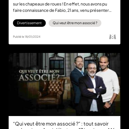
sur les chapeaux de roues ! En effet, nous avons pu
faire connaissance de Fabio, 21 ans, venu présenter
son projet avec son cœur et ses tripes. Retrouvez le
replay de l’épisode gratuitement sur 6play.
Divertissement
Qui veut être mon associé ?
Publié le 18/01/2024
“Qui veut être mon associé ?” : tout savoir