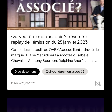
Qui veut être mon associé ? : résumé et
replay de l’émission du 25 janvier 2023
Ce soir, les fauteuils de QVEMA accueillent un invité de
marque : Blaise Matuidi sera aux côtés d’Isabèle
Chevalier, Anthony Bourbon, Delphine André, Jean-
Pierre Nadir, Marc Simoncini et Eric Larchevêque pour
une soirée riche en innovations et en investissements.
Divertissement
Qui veut être mon associé ?
Retrouvez l’épisode gratuitement sur 6play dès
maintenant.
Publié le 26/01/2023