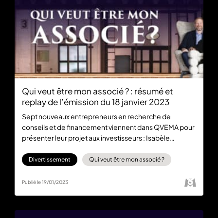
Qui veut être mon associé ? : résumé et
replay de l’émission du 18 janvier 2023
Sept nouveaux entrepreneurs en recherche de
conseils et de financement viennent dans QVEMA pour
présenter leur projet aux investisseurs : Isabèle
Chevalier, Anthony Bourbon, Delphine André, Jean-
Pierre Nadir, Marc Simoncini et Eric Larchevêque.
Divertissement
Qui veut être mon associé ?
Retrouvez l’épisode gratuitement sur 6play dès
maintenant.
Publié le 19/01/2023