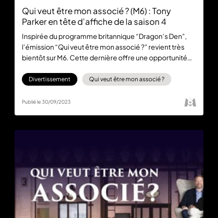
Qui veut être mon associé ? (M6) : Tony
Parker en tête d’affiche de la saison 4
Inspirée du programme britannique “Dragon’s Den”,
l’émission “Qui veut être mon associé ?” revient très
bientôt sur M6. Cette dernière offre une opportunité
unique à des entrepreneurs de présenter leur projet ou
leur entreprise devant un panel d'investisseurs. Tony
Divertissement
Qui veut être mon associé ?
Parker est l’une des figures emblématiques de la
prochaine saison. On vous en parle dans cet article !
Publié le 30/09/2023