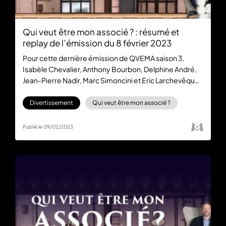
Qui veut être mon associé ? : résumé et
replay de l’émission du 8 février 2023
Pour cette dernière émission de QVEMA saison 3,
Isabèle Chevalier, Anthony Bourbon, Delphine André,
Jean-Pierre Nadir, Marc Simoncini et Eric Larchevêque
vont rencontrer cinq entrepreneurs souhaitant, pour la
plupart, répondre à une problématique
Divertissement
Qui veut être mon associé ?
environnementale. Retrouvez l’épisode gratuitement
sur 6play dès maintenant.
Publié le 09/02/2023