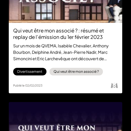
Qui veut être mon associé ? : résumé et
replay de l’émission du 1er février 2023
Sur un mois de QVEMA, Isabèle Chevalier, Anthony
Bourbon, Delphine André, Jean-Pierre Nadir, Marc
Simoncini et Eric Larchevêque ont découvert de
nombreux projets qu’ils ont jugés prometteurs ou non.
Cette semaine encore, sept entrepreneurs sont venus
Divertissement
Qui veut être mon associé ?
dans l’espoir de développer leur entreprise grâce aux
financements d’investisseurs. Retrouvez l’épisode
Publié le 02/02/2023
gratuitement sur 6play dès maintenant.