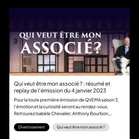
Qui veut être mon associé ? : résumé et
replay de l’émission du 4 janvier 2023
Pour la toute première émission de QVEMA saison 3,
l’émotion et la curiosité seront au rendez-vous.
Retrouvez Isabèle Chevalier, Anthony Bourbon,
Delphine André, Jean-Pierre Nadir, Marc Simoncini et
Eric Larchevêque sur 6play pour regarder gratuitement
Divertissement
Qui veut être mon associé ?
le replay de ce premier épisode.