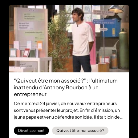
“Qui veut être mon associé ?” : l’ultimatum
inattendu d’Anthony Bourbon à un
entrepreneur
Ce mercredi 24 janvier, de nouveaux entrepreneurs
sont venus présenter leur projet. En fin d’émission, un
jeune papa est venu défendre son idée. Il était loin de
s’attendre à la réaction d’Anthony Bourbon. Retrouvez
le replay de “Qui veut être mon associée ?”
Divertissement
Qui veut être mon associé ?
gratuitement sur 6play.