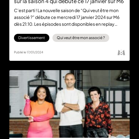
sur la saison 4 qui débute ce 17 janvier sur M6
C’est parti ! La nouvelle saison de “Qui veut être mon
associé ?” débute ce mercredi 17 janvier 2024 sur M6
dès 21:10. Les épisodes sont disponibles en replay
gratuitement sur 6play. On vous dit tout sur cette
édition exceptionnelle !
Divertissement
Qui veut être mon associé ?
Publié le 17/01/2024