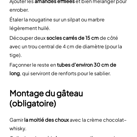
Ajouter les
amandes effilées
et bien mélanger pour
enrober.
Étaler la nougatine sur un silpat ou marbre
légèrement huilé.
Découper deux
socles carrés de 15 cm
de côté
avec un trou central de 4 cm de diamètre (pour la
tige).
Façonner le reste en
tubes d’environ 30 cm de
long
, qui serviront de renforts pour le sablier.
Montage du gâteau
(obligatoire)
Garnir
la moitié des choux
avec la crème chocolat–
whisky.