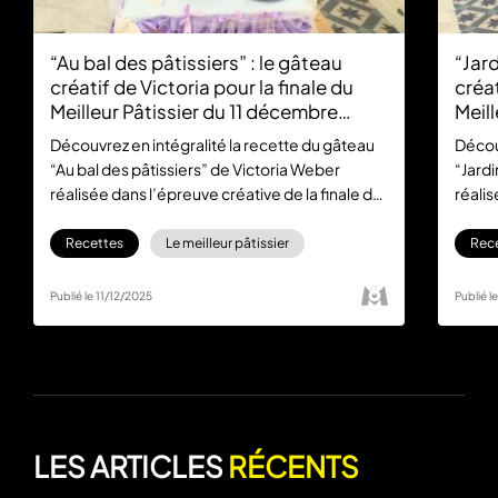
“Au bal des pâtissiers” : le gâteau
“Jard
créatif de Victoria pour la finale du
créat
Meilleur Pâtissier du 11 décembre
Meil
(recette complète)
(rec
Découvrez en intégralité la recette du gâteau
Décou
“Au bal des pâtissiers” de Victoria Weber
“Jardi
réalisée dans l’épreuve créative de la finale du
réalis
Meilleur Pâtissier 2025. L’émission est à
Meille
retrouver en replay gratuitement sur M6+.
retro
Recettes
Le meilleur pâtissier
Rec
Publié le 11/12/2025
Publié l
LES ARTICLES
RÉCENTS