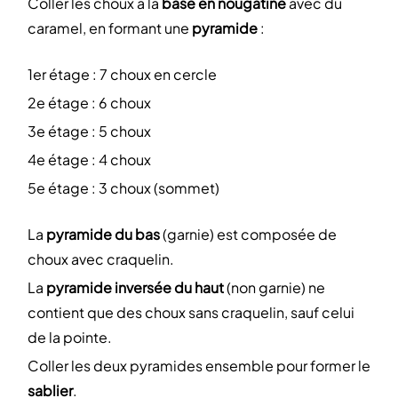
Coller les choux à la
base en nougatine
avec du
caramel, en formant une
pyramide
:
1er étage : 7 choux en cercle
2e étage : 6 choux
3e étage : 5 choux
4e étage : 4 choux
5e étage : 3 choux (sommet)
La
pyramide du bas
(garnie) est composée de
choux avec craquelin.
La
pyramide inversée du haut
(non garnie) ne
contient que des choux sans craquelin, sauf celui
de la pointe.
Coller les deux pyramides ensemble pour former le
sablier
.