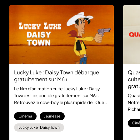
Lucky Luke : Daisy Town débarque
Quas
gratuitement sur M6+
culte
grat
Le film d'animation culte Lucky Luke : Daisy
Town est disponible gratuitement sur M6+.
Quasi
Retrouvez le cow-boy le plus rapide de l'Ouest
Notre
dans cette aventure mythique, sans aucun
Richar
abonnement.
la com
Cinéma
Jeunesse
gratu
Cin
Lucky Luke : Daisy Town