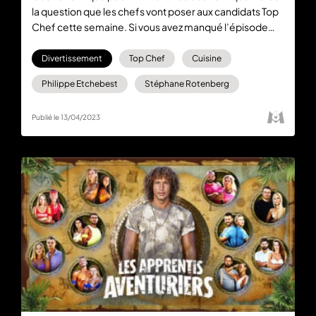
la question que les chefs vont poser aux candidats Top
Chef cette semaine. Si vous avez manqué l’épisode
diffusé sur M6, rendez-vous dès maintenant sur 6play
pour regarder le replay disponible gratuitement et en
Divertissement
Top Chef
Cuisine
intégralité.
Philippe Etchebest
Stéphane Rotenberg
Publié le 13/04/2023