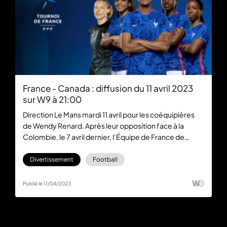
France - Canada : diffusion du 11 avril 2023
sur W9 à 21:00
Direction Le Mans mardi 11 avril pour les coéquipières
de Wendy Renard. Après leur opposition face à la
Colombie, le 7 avril dernier, l’Équipe de France de
football féminin jouera son dernier match de
préparation avant la Coupe du Monde. La rencontre est
Divertissement
Football
à suivre en direct et en exclusivité sur W9 ce mardi ou
gratuitement en ligne via 6play.
Publié le 11/04/2023