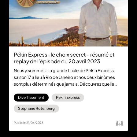
Pékin Express : le choix secret - résumé et
replay de l’épisode du 20 avril 2023
Nous y sommes. La grande finale de Pékin Express
saison 17 a lieu à Rio de Janeiro et nos deux binômes
sont plus déterminés que jamais. Découvrez quelle
équipe remporte le grand sprint final en regardant le
replay gratuitement et en intégralité sur 6play.fr.
Divertissement
Pekin Express
Stéphane Rotenberg
Publié le 21/04/2023