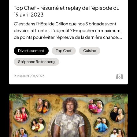
Top Chef - résumé et replay de l’épisode du
19 avril 2023
C’est dans l'Hôtel de Crillon que nos 3 brigades vont
devoir s’affronter. L’objectif ? Empocher un maximum
de points pour éviter l'épreuve de la dernière chance.
Découvrez le résumé de l’épisode 8 de Top Chef
saison 14 dans cet article ainsi que le lien pour regarder
Divertissement
Top Chef
Cuisine
le replay, disponible gratuitement sur 6play.
Stéphane Rotenberg
Publié le 20/04/2023