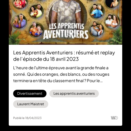
Les Apprentis Aventuriers : résumé et replay
de l’épisode du 18 avril 2023
L’heure de l'ultime épreuve avant la grande finale a
sonné. Qui des oranges, des blancs, ou des rouges
terminera en tête du classement final ? Pour le
découvrir, rendez-vous dès maintenant sur 6play pour
visionner le replay gratuitement et en intégralité. Suivez
Divertissement
Les apprentis aventuriers
en avant-première la finale des Apprentis Aventuriers
Laurent Maistret
en vous abonnant à 6play max.
Publié le 18/04/2023