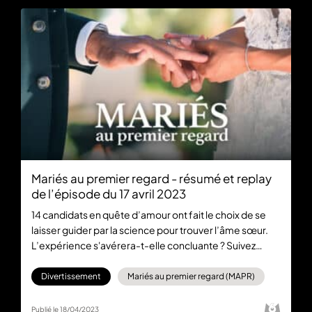
Mariés au premier regard - résumé et replay
de l’épisode du 17 avril 2023
14 candidats en quête d’amour ont fait le choix de se
laisser guider par la science pour trouver l’âme sœur.
L’expérience s'avérera-t-elle concluante ? Suivez
l’émission Mariés au premier regard tous les lundis à
21:10 sur M6 ou en replay gratuitement sur 6play.fr.
Divertissement
Mariés au premier regard (MAPR)
Publié le 18/04/2023