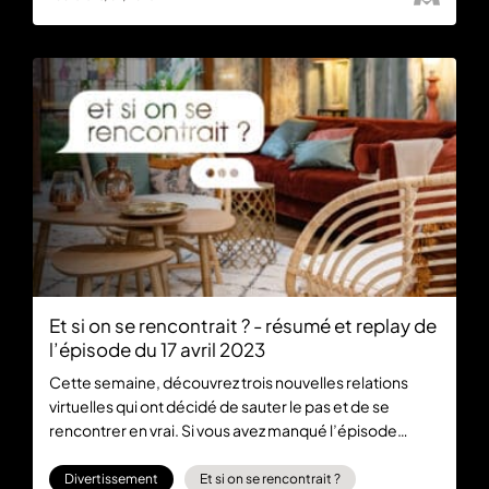
Et si on se rencontrait ? - résumé et replay de
l’épisode du 17 avril 2023
Cette semaine, découvrez trois nouvelles relations
virtuelles qui ont décidé de sauter le pas et de se
rencontrer en vrai. Si vous avez manqué l’épisode
diffusé sur M6, rendez-vous dès maintenant sur 6play
pour regarder le replay de Et si on se rencontrait ?
Divertissement
Et si on se rencontrait ?