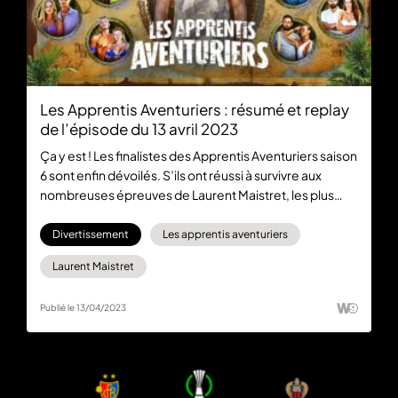
Les Apprentis Aventuriers : résumé et replay
de l’épisode du 13 avril 2023
Ça y est ! Les finalistes des Apprentis Aventuriers saison
6 sont enfin dévoilés. S’ils ont réussi à survivre aux
nombreuses épreuves de Laurent Maistret, les plus
importantes sont encore à venir. Abonnez-vous à 6play
max pour regarder la première épreuve des perles de
Divertissement
Les apprentis aventuriers
la finale ou rendez-vous sur 6play pour voir
Laurent Maistret
gratuitement le dernier épisode en replay.
Publié le 13/04/2023