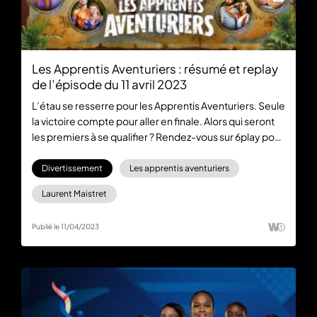
Les Apprentis Aventuriers : résumé et replay
de l’épisode du 11 avril 2023
L’étau se resserre pour les Apprentis Aventuriers. Seule
la victoire compte pour aller en finale. Alors qui seront
les premiers à se qualifier ? Rendez-vous sur 6play pour
regarder gratuitement le replay du dernier épisode.
Vous pouvez également vous abonner à 6play max
Divertissement
Les apprentis aventuriers
pour voir le prochain épisode en avant-première et
Laurent Maistret
connaître le nom des finalistes de la saison 6.
Publié le 11/04/2023