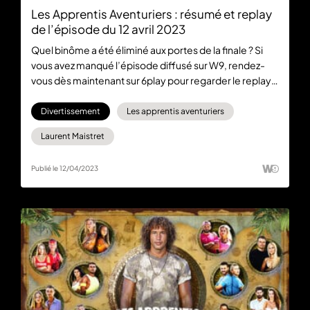
Les Apprentis Aventuriers : résumé et replay
de l’épisode du 12 avril 2023
Quel binôme a été éliminé aux portes de la finale ? Si
vous avez manqué l’épisode diffusé sur W9, rendez-
vous dès maintenant sur 6play pour regarder le replay
disponible gratuitement et en intégralité. Suivez la
finale des Apprentis Aventuriers en vous abonnant à
Divertissement
Les apprentis aventuriers
6play max pour regarder les épisodes en avant-
Laurent Maistret
première.
Publié le 12/04/2023