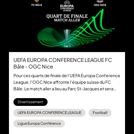
UEFA EUROPA CONFERENCE LEAGUE FC
Bâle - OGC Nice
Pour ces quarts de finale de l’UEFA Europa Conference
League, l’OGC Nice affronte l’équipe suisse du FC
Bâle. Le match aller a lieu au Parc St-Jacques et sera
diffusé en direct et en exclusivité sur W9. Suivez
également la rencontre en ligne et gratuitement sur
Divertissement
6play.
UEFA EUROPA CONFERENCE LEAGUE
Football
Ligue Europa Conférence