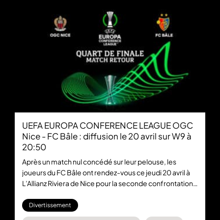
UEFA EUROPA CONFERENCE LEAGUE OGC
Nice - FC Bâle : diffusion le 20 avril sur W9 à
20:50
Après un match nul concédé sur leur pelouse, les
joueurs du FC Bâle ont rendez-vous ce jeudi 20 avril à
L’Allianz Riviera de Nice pour la seconde confrontation
de ces quarts de finale. La rencontre sera diffusée en
direct et en exclusivité sur W9 et gratuitement sur
Divertissement
6play.fr