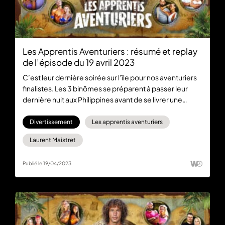
Les Apprentis Aventuriers : résumé et replay
de l’épisode du 19 avril 2023
C’est leur dernière soirée sur l’île pour nos aventuriers
finalistes. Les 3 binômes se préparent à passer leur
dernière nuit aux Philippines avant de se livrer une
ultime bataille. Rendez-vous sur 6play.fr pour visionner
le replay de l’épisode du 19 avril et sur 6play max pour
Divertissement
Les apprentis aventuriers
découvrir la grande finale en avant-première.
Laurent Maistret
Publié le 19/04/2023