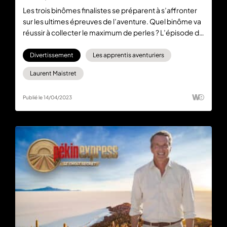
Les trois binômes finalistes se préparent à s’affronter
sur les ultimes épreuves de l’aventure. Quel binôme va
réussir à collecter le maximum de perles ? L’épisode du
vendredi 14 avril 2023 est à retrouver gratuitement en
replay sur 6play. Abonnez-vous à 6play max pour
Divertissement
Les apprentis aventuriers
découvrir en avant-première l’équipe qui aura pris
Laurent Maistret
l’ascendant.
Publié le 14/04/2023