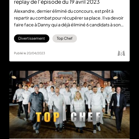
replay de l’épisode du 19 avril 2023
Alexandre, dernier éliminé du concours, est prêt à
repartir au combat pour récupérer sa place. Il va devoir
faire face à Danny qui a déjà éliminé 6 candidats à son
actif. Pour visionner gratuitement et en intégralité le
replay de Top chef : La Brigade Cachée du 19 avril 2023,
Divertissement
Top Chef
rendez-vous sur 6play.fr.
Publié le 20/04/2023