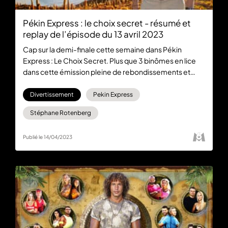
Pékin Express : le choix secret - résumé et
replay de l’épisode du 13 avril 2023
Cap sur la demi-finale cette semaine dans Pékin
Express : Le Choix Secret. Plus que 3 binômes en lice
dans cette émission pleine de rebondissements et
d'émotions. Rendez-vous sur 6play.fr dès maintenant
pour visionner le replay gratuitement et en intégralité.
Divertissement
Pekin Express
Stéphane Rotenberg
Publié le 14/04/2023