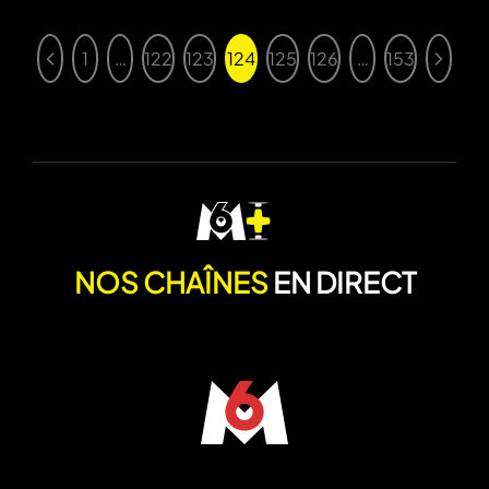
1
…
122
123
124
125
126
…
153
NOS CHAÎNES
EN DIRECT