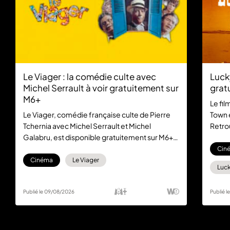
Le Viager : la comédie culte avec
Luck
Michel Serrault à voir gratuitement sur
grat
M6+
Le fil
Le Viager, comédie française culte de Pierre
Town 
Tchernia avec Michel Serrault et Michel
Retro
Galabru, est disponible gratuitement sur M6+.
dans 
Un classique du cinéma français à (re)découvrir
abon
Cin
sans abonnement.
Cinéma
Le Viager
Luck
Publié le 09/08/2026
Publié 