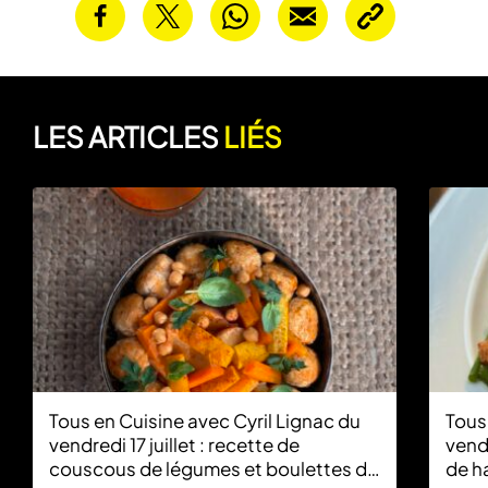
LES ARTICLES
LIÉS
Tous en Cuisine avec Cyril Lignac du
Tous
vendredi 17 juillet : recette de
vendr
couscous de légumes et boulettes de
de ha