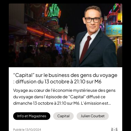
“Capital” sur le business des gens du voyage
: diffusion du 13 octobre à 21:10 sur M6
Voyage au cœur de l'économie mystérieuse des gens
du voyage dans l’épisode de “Capital” diffusé ce
dimanche 13 octobre à 21:10 sur M6. L’émission est
présentée par Julien Courbet et est disponible
gratuitement en replay sur M6+.
Info et Magazines
Capital
Julien Courbet
Publié le 13/10/2024