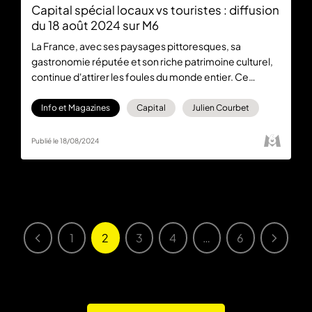
Capital spécial locaux vs touristes : diffusion
du 18 août 2024 sur M6
La France, avec ses paysages pittoresques, sa
gastronomie réputée et son riche patrimoine culturel,
continue d'attirer les foules du monde entier. Ce
dimanche 18 août, Julien Courbet présente un nouvel
épisode de Capital à 21:10 sur M6 sur la surpopulation
Info et Magazines
Capital
Julien Courbet
touristique et l'explosion des prix.
Publié le 18/08/2024
1
2
3
4
…
6