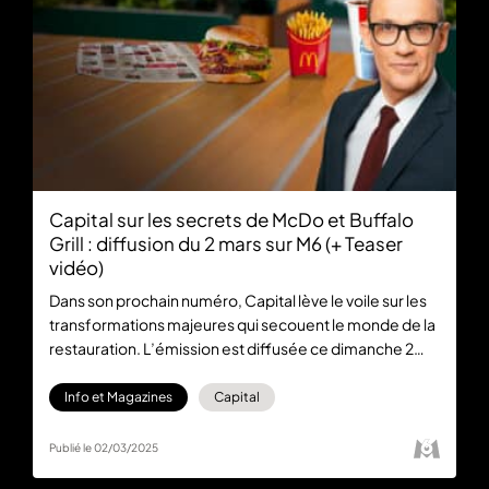
Capital sur les secrets de McDo et Buffalo
Grill : diffusion du 2 mars sur M6 (+ Teaser
vidéo)
Dans son prochain numéro, Capital lève le voile sur les
transformations majeures qui secouent le monde de la
restauration. L’émission est diffusée ce dimanche 2
mars à 21:10 sur M6, et sera disponible en replay
gratuitement sur M6+.
Info et Magazines
Capital
Publié le 02/03/2025