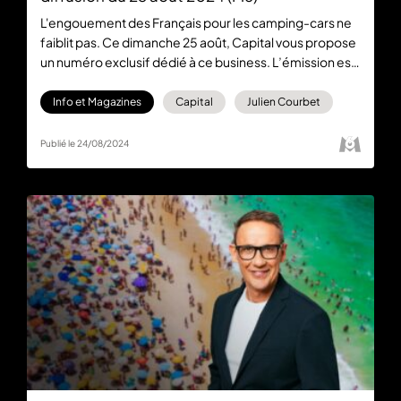
L'engouement des Français pour les camping-cars ne
faiblit pas. Ce dimanche 25 août, Capital vous propose
un numéro exclusif dédié à ce business. L’émission est
présentée par Julien Courbet et est diffusée à 21:10. Le
replay est disponible sur la plateforme M6+.
Info et Magazines
Capital
Julien Courbet
Publié le 24/08/2024