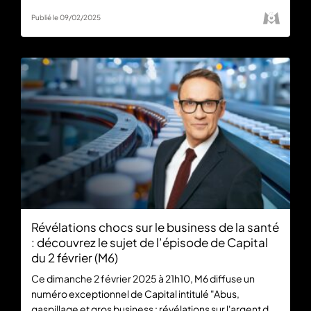
sur M6+.
Publié le 09/02/2025
Révélations chocs sur le business de la santé
: découvrez le sujet de l’épisode de Capital
du 2 février (M6)
Ce dimanche 2 février 2025 à 21h10, M6 diffuse un
numéro exceptionnel de Capital intitulé "Abus,
gaspillage et gros business : révélations sur l'argent de