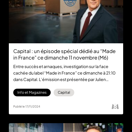
Capital : un épisode spécial dédié au “Made
in France” ce dimanche 11 novembre (M6)
Entre succès et arnaques, investigation sur la face
cachée du label “Made in France” ce dimanche à 21:10
dans Capital. L’émission est présentée par Julien
Courbet et diffusée sur la chaîne M6. Si vous l’avez
manquée, un replay est disponible gratuitement sur
Info et Magazines
Capital
M6+.
Publié le 17/11/2024