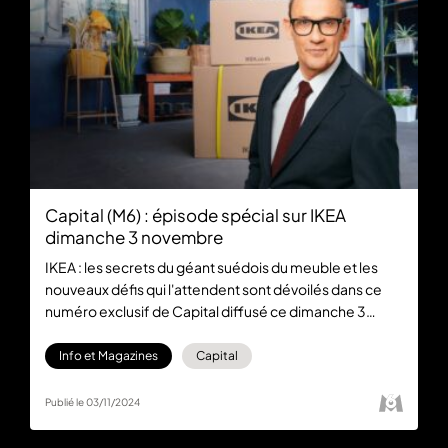
Capital (M6) : épisode spécial sur IKEA
dimanche 3 novembre
IKEA : les secrets du géant suédois du meuble et les
nouveaux défis qui l'attendent sont dévoilés dans ce
numéro exclusif de Capital diffusé ce dimanche 3
novembre 2023 à 21:15 sur M6. Retrouvez l’émission en
replay gratuitement sur M6+.
Info et Magazines
Capital
Publié le 03/11/2024