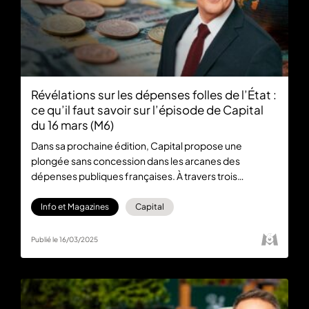
Révélations sur les dépenses folles de l’État :
ce qu’il faut savoir sur l’épisode de Capital
du 16 mars (M6)
Dans sa prochaine édition, Capital propose une
plongée sans concession dans les arcanes des
dépenses publiques françaises. À travers trois
enquêtes minutieuses, les journalistes promettent de
lever le voile sur des pratiques souvent méconnues et
Info et Magazines
Capital
parfois controversées de la gestion de l'argent public.
L’émission est diffusée ce dimanche 16 mars à 21:10 sur
Publié le 16/03/2025
M6 et sera disponible en replay sur M6+.