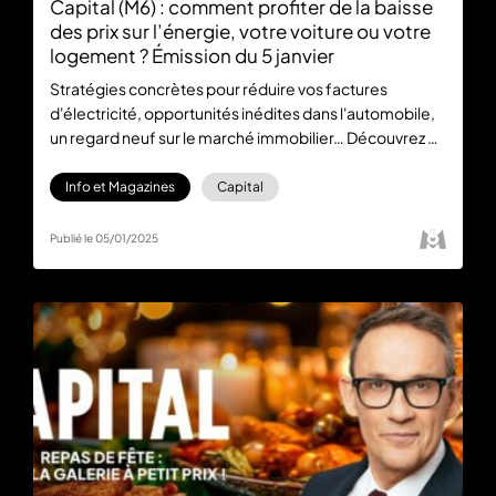
Capital (M6) : comment profiter de la baisse
des prix sur l’énergie, votre voiture ou votre
logement ? Émission du 5 janvier
Stratégies concrètes pour réduire vos factures
d'électricité, opportunités inédites dans l'automobile,
un regard neuf sur le marché immobilier… Découvrez un
numéro de Capital inédit ce dimanche 5 janvier, à 21:10
sur M6. L’émission est à retrouver gratuitement en
Info et Magazines
Capital
replay sur M6+.
Publié le 05/01/2025