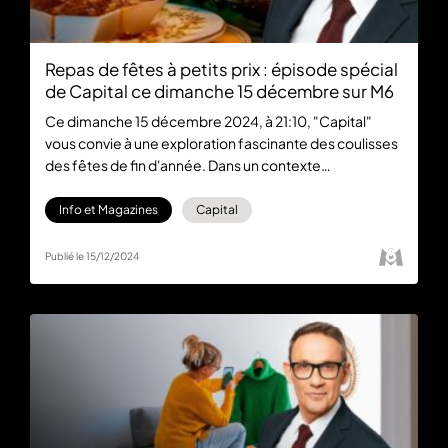
Repas de fêtes à petits prix : épisode spécial
de Capital ce dimanche 15 décembre sur M6
Ce dimanche 15 décembre 2024, à 21:10, "Capital"
vous convie à une exploration fascinante des coulisses
des fêtes de fin d'année. Dans un contexte
économique tendu, l'équipe de Julien Courbet dévoile
les astuces et stratégies pour célébrer Noël et le
Info et Magazines
Capital
Nouvel An avec faste, sans pour autant grever votre
budget. Retrouvez aussi l’émission en replay sur M6+.
Publié le 15/12/2024