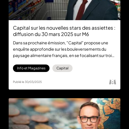
Capital sur les nouvelles stars des assiettes :
diffusion du 30 mars 2025 sur M6
Dans sa prochaine émission, "Capital" propose une
enquête approfondie sur les bouleversements du
paysage alimentaire français, en se focalisant sur trois
phénomènes majeurs : l'essor fulgurant des
discounters alimentaires, la popularité croissante de
Info et Magazines
Capital
l'œuf comme aliment anti-crise, et les dessous du
marché de l'emmental râpé. L’émission est diffusée à
Publié le 30/03/2025
21:10 ce dimanche 30 mars sur M6, et sera disponible
gratuitement sur M6+.