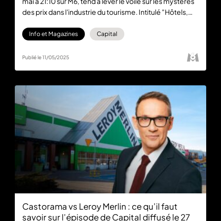
mai à 21:10 sur M6, tend à lever le voile sur les mystères
des prix dans l'industrie du tourisme. Intitulé "Hôtels,
trains, parcs d'attractions : comment déjouer la valse
infernale des prix ?", cet épisode se positionne comme
Info et Magazines
Capital
un guide indispensable pour les consommateurs
avisés. L’émission est à retrouver en replay
Publié le 11/05/2025
gratuitement sur M6+.
Castorama vs Leroy Merlin : ce qu’il faut
savoir sur l’épisode de Capital diffusé le 27