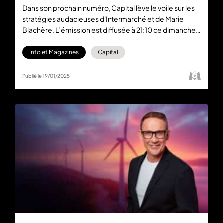
Dans son prochain numéro, Capital lève le voile sur les
stratégies audacieuses d'Intermarché et de Marie
Blachère. L’émission est diffusée à 21:10 ce dimanche
19 janvier 2025 sur M6. Retrouvez le replay
gratuitement sur M6+.
Info et Magazines
Capital
Publié le 19/01/2025