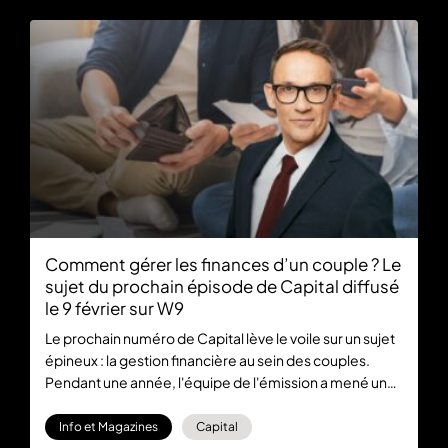
Comment gérer les finances d’un couple ? Le
sujet du prochain épisode de Capital diffusé
le 9 février sur W9
Le prochain numéro de Capital lève le voile sur un sujet
épineux : la gestion financière au sein des couples.
Pendant une année, l'équipe de l'émission a mené une
investigation approfondie sur cette thématique
délicate. L’épisode est diffusé ce dimanche 9 février à
Info et Magazines
Capital
21:10 sur M6 et sera disponible en replay gratuitement