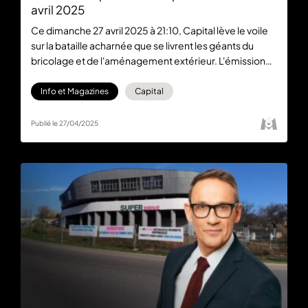
avril 2025
Ce dimanche 27 avril 2025 à 21:10, Capital lève le voile
sur la bataille acharnée que se livrent les géants du
bricolage et de l'aménagement extérieur. L'émission
phare de M6 s'intéressera particulièrement à la
stratégie offensive de Castorama pour conquérir le
Info et Magazines
Capital
lucratif marché des terrasses et jardins,
traditionnellement dominé par Leroy Merlin. Si vous
Publié le 27/04/2025
l’avez manqué, retrouvez le programme en replay
gratuitement sur M6+.