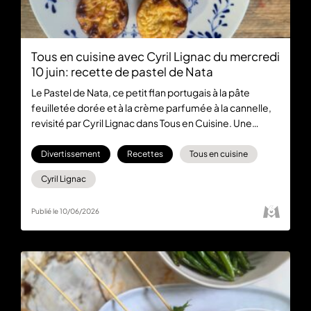
Tous en cuisine avec Cyril Lignac du mercredi
10 juin: recette de pastel de Nata
Le Pastel de Nata, ce petit flan portugais à la pâte
feuilletée dorée et à la crème parfumée à la cannelle,
revisité par Cyril Lignac dans Tous en Cuisine. Une
recette accessible pour régaler 4 personnes avec 12
petits gâteaux irrésistibles.
Divertissement
Recettes
Tous en cuisine
Cyril Lignac
Publié le 10/06/2026