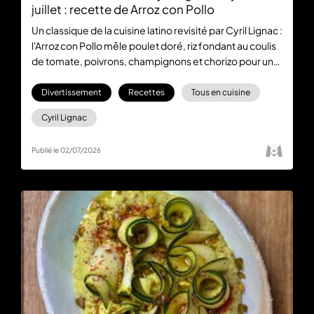
juillet : recette de Arroz con Pollo
Un classique de la cuisine latino revisité par Cyril Lignac :
l'Arroz con Pollo mêle poulet doré, riz fondant au coulis
de tomate, poivrons, champignons et chorizo pour un
plat complet et savoureux. Une recette à retrouver
dans Tous en Cuisine spéciale Coupe du monde, tous
Divertissement
Recettes
Tous en cuisine
les jours du lundi au vendredi à 18:30 sur M6 et en
Cyril Lignac
streaming sur M6+
Publié le 02/07/2026