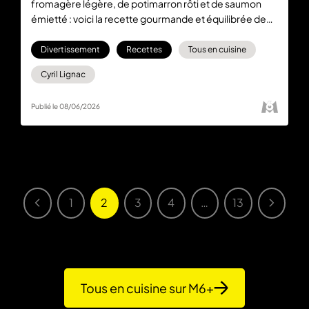
fromagère légère, de potimarron rôti et de saumon
émietté : voici la recette gourmande et équilibrée de
Cyril Lignac dans Tous en cuisine du lundi 8 juin.
Divertissement
Recettes
Tous en cuisine
Cyril Lignac
Publié le 08/06/2026
1
2
3
4
…
13
Tous en cuisine sur M6+