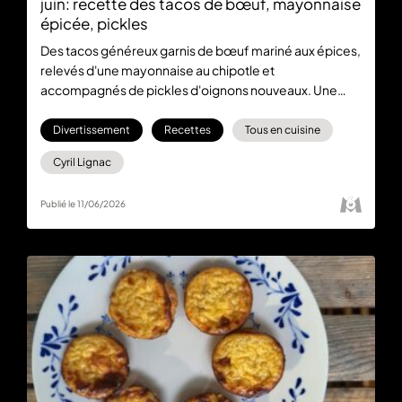
juin: recette des tacos de bœuf, mayonnaise
épicée, pickles
Des tacos généreux garnis de bœuf mariné aux épices,
relevés d'une mayonnaise au chipotle et
accompagnés de pickles d'oignons nouveaux. Une
recette signée Cyril Lignac dans Tous en cuisine du 11
juin, à retrouver du lundi au vendredi à 18:30 en direct
Divertissement
Recettes
Tous en cuisine
sur M6 et M6+
Cyril Lignac
Publié le 11/06/2026