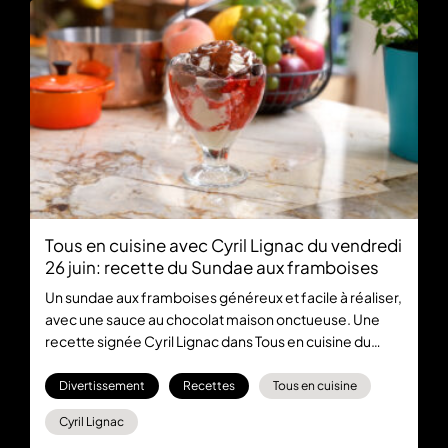
Tous en cuisine avec Cyril Lignac du vendredi
26 juin: recette du Sundae aux framboises
Un sundae aux framboises généreux et facile à réaliser,
avec une sauce au chocolat maison onctueuse. Une
recette signée Cyril Lignac dans Tous en cuisine du
vendredi 26 juin, tous les jours du lundi au vendredi à
18:30 en direct sur M6 et en streaming sur M6+
Divertissement
Recettes
Tous en cuisine
Cyril Lignac