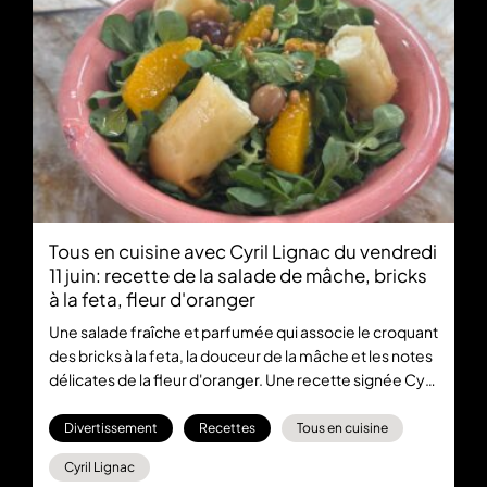
Tous en cuisine avec Cyril Lignac du vendredi
11 juin: recette de la salade de mâche, bricks
à la feta, fleur d'oranger
Une salade fraîche et parfumée qui associe le croquant
des bricks à la feta, la douceur de la mâche et les notes
délicates de la fleur d'oranger. Une recette signée Cyril
Lignac dans Tous en cuisine spécial Coupe du Monde,
du lundi au vendredi à 18:30 en direct sur M6+
Divertissement
Recettes
Tous en cuisine
Cyril Lignac