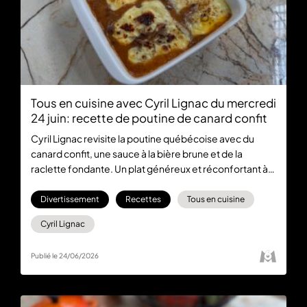
Tous en cuisine avec Cyril Lignac du mercredi
24 juin: recette de poutine de canard confit
Cyril Lignac revisite la poutine québécoise avec du
canard confit, une sauce à la bière brune et de la
raclette fondante. Un plat généreux et réconfortant à
partager, à retrouver dans Tous en Cuisine du mercredi
24 juin, du lundi au vendredi à 18:30 sur M6 et en
Divertissement
Recettes
Tous en cuisine
streaming sur M6+
Cyril Lignac
Publié le 24/06/2026