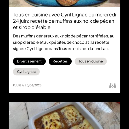
Tous en cuisine avec Cyril Lignac du mercredi
24 juin: recette de muffins aux noix de pécan
et sirop d'érable
Des muffins généreux aux noix de pécan torréfiées, au
sirop d'érable et aux pépites de chocolat : la recette
signée Cyril Lignac dans Tous en cuisine, du lundi au
vendredi à 18:30 sur M6 et en streaming sur M6+
Divertissement
Recettes
Tous en cuisine
Cyril Lignac
Publié le 25/06/2026