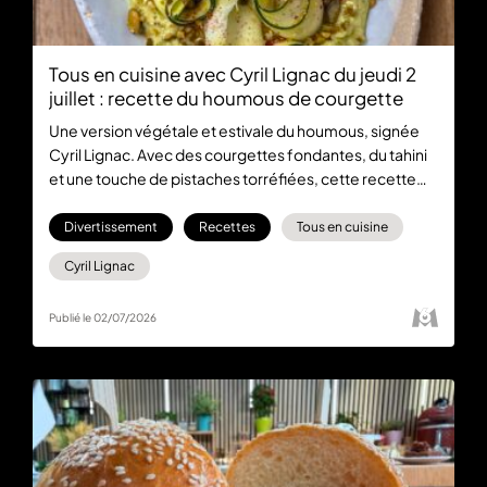
Tous en cuisine avec Cyril Lignac du jeudi 2
juillet : recette du houmous de courgette
Une version végétale et estivale du houmous, signée
Cyril Lignac. Avec des courgettes fondantes, du tahini
et une touche de pistaches torréfiées, cette recette
simple et rapide ravira vos apéritifs. Une recette
gourmande à retrouver dans Tous en Cuisine spéciale
Divertissement
Recettes
Tous en cuisine
Coupe du monde du jeudi 2 juillet, du lundi au vendredi
Cyril Lignac
à 18:30 sur M6 et en streaming sur M6+
Publié le 02/07/2026