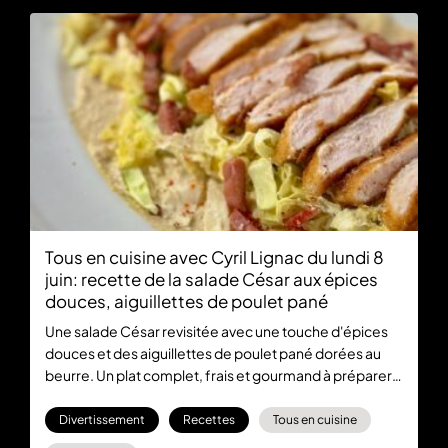
Tous en cuisine avec Cyril Lignac du lundi 8
juin: recette de la salade César aux épices
douces, aiguillettes de poulet pané
Une salade César revisitée avec une touche d'épices
douces et des aiguillettes de poulet pané dorées au
beurre. Un plat complet, frais et gourmand à préparer
en moins de 20 minutes. C'est le menu de Tous en
Cuisine du 8 juin, du lundi à vendredi à 18:30 sur M6 et en
Divertissement
Recettes
Tous en cuisine
streaming sur M6+