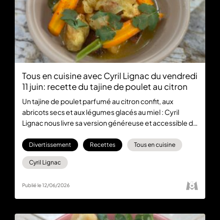
Tous en cuisine avec Cyril Lignac du vendredi
11 juin: recette du tajine de poulet au citron
Un tajine de poulet parfumé au citron confit, aux
abricots secs et aux légumes glacés au miel : Cyril
Lignac nous livre sa version généreuse et accessible de
ce grand classique, à retrouver dans Tous en cuisine
spécial Coupe du Monde, du lundi au vendredi à 18:30
Divertissement
Recettes
Tous en cuisine
en direct sur M6+
Cyril Lignac
Publié le 12/06/2026