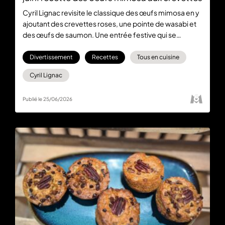
Cyril Lignac revisite le classique des œufs mimosa en y
ajoutant des crevettes roses, une pointe de wasabi et
des œufs de saumon. Une entrée festive qui se
prépare en un tour de main au menu de Tous en Cuisine
spéciale Coupe du monde, du lundi au vendredi à 18:30
Divertissement
Recettes
Tous en cuisine
sur M6 et en streaming sur M6
Cyril Lignac
Publié le 25/06/2026