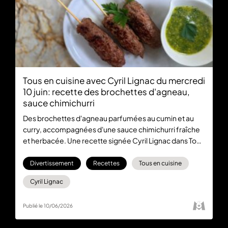
Tous en cuisine avec Cyril Lignac du mercredi
10 juin: recette des brochettes d'agneau,
sauce chimichurri
Des brochettes d'agneau parfumées au cumin et au
curry, accompagnées d'une sauce chimichurri fraîche
et herbacée. Une recette signée Cyril Lignac dans Tous
en Cuisine du mercredi 10 juin, idéale pour un repas
convivial.
Divertissement
Recettes
Tous en cuisine
Cyril Lignac
Publié le 10/06/2026