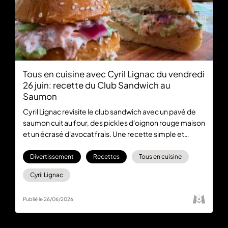
Tous en cuisine avec Cyril Lignac du vendredi
26 juin: recette du Club Sandwich au
Saumon
Cyril Lignac revisite le club sandwich avec un pavé de
saumon cuit au four, des pickles d'oignon rouge maison
et un écrasé d'avocat frais. Une recette simple et
savoureuse pour 4 personnes, à retrouver dans Tous en
Cuisine du vendredi 26 juin, tous les jours du lundi au
Divertissement
Recettes
Tous en cuisine
vendredi à 18:30 en direct sur M6 et en streaming sur
Cyril Lignac
M6+
Publié le 26/06/2026